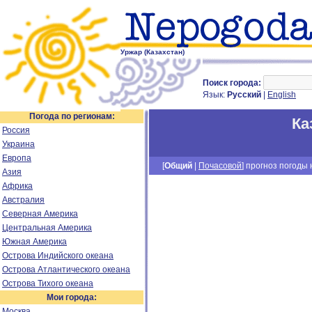
Уржар (Казахстан)
Поиск города:
Язык:
Русский
|
English
Погода по регионам:
Ка
Россия
Украина
Европа
[
Общий
|
Почасовой
] прогноз погоды н
Азия
Африка
Австралия
Северная Америка
Центральная Америка
Южная Америка
Острова Индийского океана
Острова Атлантического океана
Острова Тихого океана
Мои города:
Москва