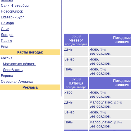
Санкт-Петербург
Новосибирск
Екатеринбург
Самара
Сочи
Лондон
06.08
Погодные
Четверг
Париж
явления
погода сегодня
Рим
День
Ясно.
(2%)
Карты погоды:
Без осадков.
Россия
Вечер
Ясно.
Без осадков.
-
Московская область
Ночь
Ясно.
-
Ленобласть
(5%)
Без осадков.
Европа
07.08
Погодные
Северная Америка
Пятница
явления
Реклама
погода завтра
Утро
Ясно.
(6%)
Без осадков.
День
Малооблачно.
(19%)
Без осадков.
Вечер
Ясно.
(4%)
Без осадков.
Ночь
Малооблачно.
(11%)
Без осадков.