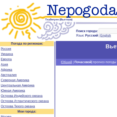
Тхайнгуен (Вьетнам)
Поиск города:
Язык:
Русский
|
English
Погода по регионам:
Вье
Россия
Украина
Европа
[
Общий
|
Почасовой
] прогноз погоды 
Азия
Африка
Австралия
Северная Америка
Центральная Америка
Южная Америка
Острова Индийского океана
Острова Атлантического океана
Острова Тихого океана
Мои города:
Москва