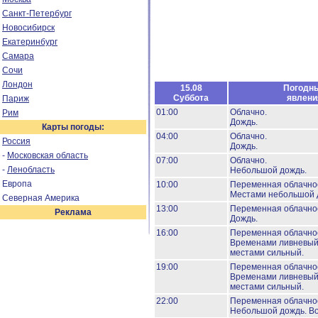
Санкт-Петербург
Новосибирск
Екатеринбург
Самара
Сочи
Лондон
15.08
Погодн
Суббота
явлени
Париж
01:00
Облачно.
Рим
Дождь.
Карты погоды:
04:00
Облачно.
Россия
Дождь.
-
Московская область
07:00
Облачно.
-
Ленобласть
Небольшой дождь.
Европа
10:00
Переменная облачно
Местами небольшой 
Северная Америка
13:00
Переменная облачно
Реклама
Дождь.
16:00
Переменная облачно
Временами ливневый
местами сильный.
19:00
Переменная облачно
Временами ливневый
местами сильный.
22:00
Переменная облачно
Небольшой дождь.
Во