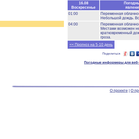
16.08
Погодн
Воскресенье
явлени
01:00
Переменная облачно
Небольшой дождь.
Во
04:00
Переменная облачно
Местами возможен н
кратковременный дож
гроза.
<< Прогноз на 5-10 день
Поделиться
Погодные информеры для веб-м
О проекте
|
О пр