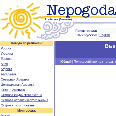
Тхайнгуен (Вьетнам)
Поиск города:
Язык:
Русский
|
English
Погода по регионам:
Вье
Россия
Украина
Европа
[
Общий
|
Почасовой
] прогноз погоды н
Азия
Африка
Австралия
Северная Америка
Центральная Америка
Южная Америка
Острова Индийского океана
Острова Атлантического океана
Острова Тихого океана
Мои города:
Москва