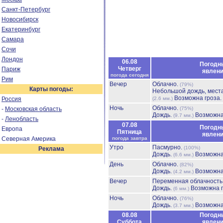
Санкт-Петербург
Новосибирск
Екатеринбург
Самара
Сочи
Лондон
06.08
Погодн
Четверг
Париж
явлен
погода сегодня
Рим
Вечер
Облачно.
(79%)
Карты погоды:
Небольшой дождь, мест
Возможна гроза.
Россия
(2.6 мм.)
Ночь
Облачно.
-
Московская область
(75%)
Дождь.
Возможна
(9.7 мм.)
-
Ленобласть
07.08
Погодн
Европа
Пятница
явлен
Северная Америка
погода завтра
Утро
Пасмурно.
(100%)
Реклама
Дождь.
Возможна
(6.6 мм.)
День
Облачно.
(82%)
Дождь.
Возможна
(4.2 мм.)
Вечер
Переменная облачност
Дождь.
Возможна г
(6 мм.)
Ночь
Облачно.
(76%)
Дождь.
Возможна
(3.7 мм.)
08.08
Погодн
Суббота
явлен