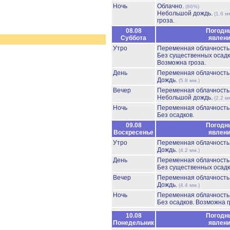
Ночь
Облачно.
(86%)
Небольшой дождь.
(1.6 м
гроза.
08.08
Погодн
Суббота
явлен
Утро
Переменная облачност
Без существенных осадк
Возможна гроза.
День
Переменная облачност
Дождь.
(5.8 мм.)
Вечер
Переменная облачност
Небольшой дождь.
(2.2 м
Ночь
Переменная облачност
Без осадков.
09.08
Погодн
Воскресенье
явлен
Утро
Переменная облачност
Дождь.
(4.2 мм.)
День
Переменная облачност
Без существенных осадк
Вечер
Переменная облачност
Дождь.
(4.4 мм.)
Ночь
Переменная облачност
Без осадков.
Возможна г
10.08
Погодн
Понедельник
явлен