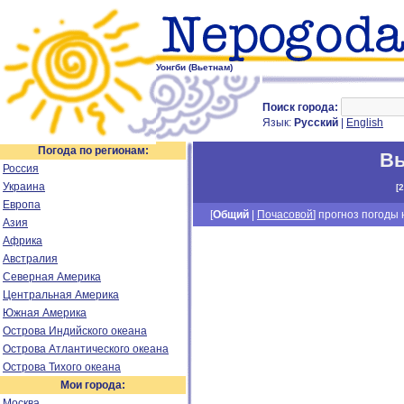
Уонгби (Вьетнам)
Поиск города:
Язык:
Русский
|
English
Погода по регионам:
Вь
Россия
Украина
[
2
Европа
[
Общий
|
Почасовой
] прогноз погоды н
Азия
Африка
Австралия
Северная Америка
Центральная Америка
Южная Америка
Острова Индийского океана
Острова Атлантического океана
Острова Тихого океана
Мои города:
Москва