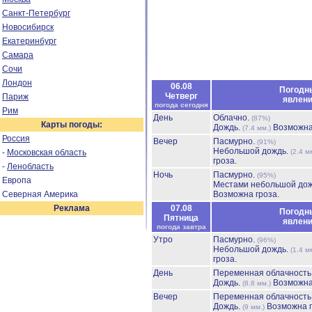
Санкт-Петербург
Новосибирск
Екатеринбург
Самара
Сочи
Лондон
06.08
Погодн
Четверг
Париж
явлен
погода сегодня
Рим
День
Облачно.
(87%)
Карты погоды:
Дождь.
Возможна
(7.4 мм.)
Россия
Вечер
Пасмурно.
(91%)
Небольшой дождь.
-
Московская область
(2.4 м
гроза.
-
Ленобласть
Ночь
Пасмурно.
(95%)
Европа
Местами небольшой до
Северная Америка
Возможна гроза.
Реклама
07.08
Погодн
Пятница
явлен
погода завтра
Утро
Пасмурно.
(96%)
Небольшой дождь.
(1.4 м
гроза.
День
Переменная облачност
Дождь.
Возможна
(8.8 мм.)
Вечер
Переменная облачност
Дождь.
Возможна г
(9 мм.)