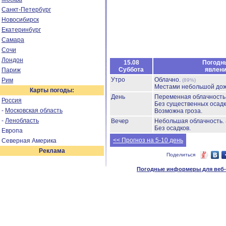
Санкт-Петербург
Новосибирск
Екатеринбург
Самара
Сочи
Лондон
15.08
Погодн
Суббота
явлен
Париж
Утро
Облачно.
Рим
(89%)
Местами небольшой до
Карты погоды:
День
Переменная облачност
Россия
Без существенных осадк
-
Московская область
Возможна гроза.
-
Ленобласть
Вечер
Небольшая облачность.
Без осадков.
Европа
<< Прогноз на 5-10 день
Северная Америка
Реклама
Поделиться
Погодные информеры для веб-м