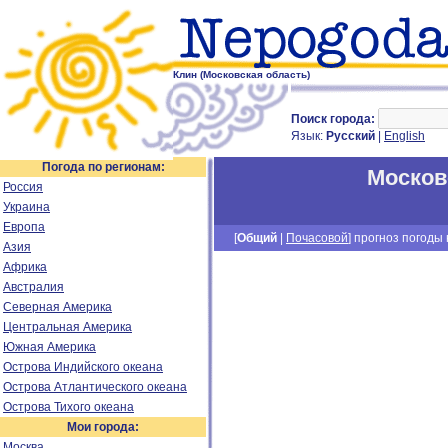
Клин (Московская область)
Поиск города:
Язык:
Русский
|
English
Погода по регионам:
Москов
Россия
Украина
Европа
[
Общий
|
Почасовой
] прогноз погоды н
Азия
Африка
Австралия
Северная Америка
Центральная Америка
Южная Америка
Острова Индийского океана
Острова Атлантического океана
Острова Тихого океана
Мои города:
Москва