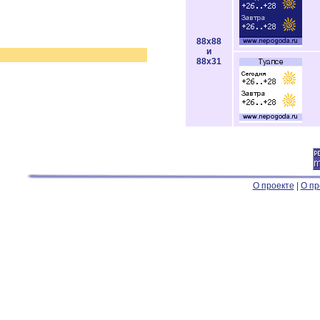
88x88
и
88x31
О проекте
|
О пр