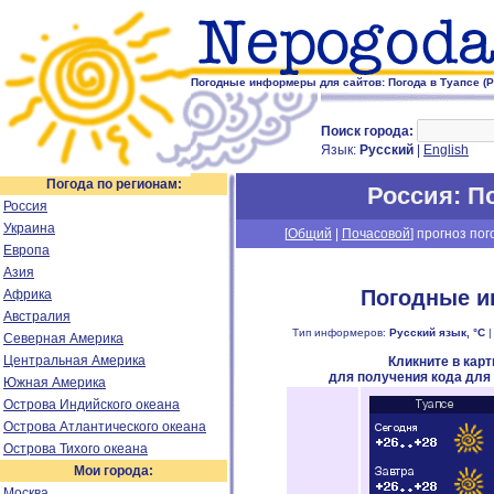
Погодные информеры для сайтов: Погода в Туапсе (Р
Поиск города:
Язык:
Русский
|
English
Погода по регионам:
Россия
: П
Россия
Украина
[
Общий
|
Почасовой
] прогноз пог
Европа
Азия
Погодные и
Африка
Австралия
Тип информеров:
Русский язык, °C
Северная Америка
Центральная Америка
Кликните в кар
для получения кода для
Южная Америка
Острова Индийского океана
Острова Атлантического океана
Острова Тихого океана
Мои города:
Москва