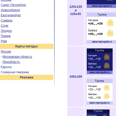
Санкт-Петербург
120x120
Новосибирск
и
120x45
Екатеринбург
Самара
Сочи
Лондон
Париж
Рим
Карты погоды:
Россия
-
Московская область
-
Ленобласть
Европа
Северная Америка
100x100
Реклама