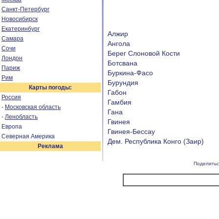
Санкт-Петербург
Новосибирск
Екатеринбург
Алжир
Самара
Ангола
Сочи
Берег Слоновой Кости
Лондон
Ботсвана
Париж
Буркина-Фасо
Рим
Бурундия
Карты погоды:
Габон
Россия
Гамбия
-
Московская область
Гана
-
Ленобласть
Гвинея
Европа
Гвинея-Бессау
Северная Америка
Дем. Республика Конго (Заир)
Реклама
Поделитьс