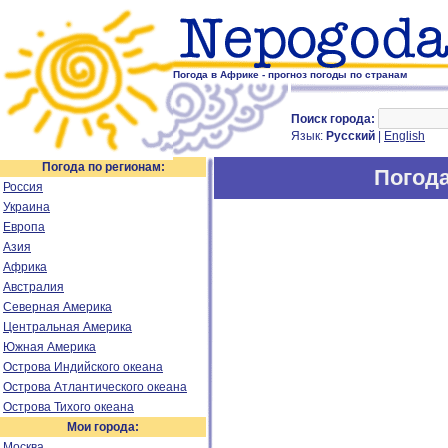
Погода в Африке - прогноз погоды по странам
Поиск города:
Язык:
Русский
|
English
Погода по регионам:
Погода
Россия
Украина
Европа
Азия
Африка
Австралия
Северная Америка
Центральная Америка
Южная Америка
Острова Индийского океана
Острова Атлантического океана
Острова Тихого океана
Мои города:
Москва