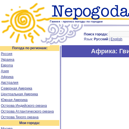
Гвинея - прогноз погоды по городам
Поиск города:
Язык:
Русский
|
English
Погода по регионам:
Африка
: Гв
Россия
Украина
Европа
Азия
Африка
Австралия
Северная Америка
Центральная Америка
Южная Америка
Острова Индийского океана
Острова Атлантического океана
Острова Тихого океана
Мои города:
Москва