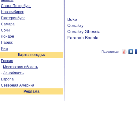
Санкт-Петербург
Новосибирск
Екатеринбург
Boke
Самара
Conakry
Сочи
Conakry Gbessia
Лондон
Faranah Badala
Париж
Рим
Поделиться
Карты погоды:
Россия
-
Московская область
-
Ленобласть
Европа
Северная Америка
Реклама