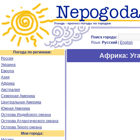
Уганда - прогноз погоды по городам
Поиск города:
Язык:
Русский
|
English
Погода по регионам:
Африка
: Уг
Россия
Украина
Европа
Азия
Африка
Австралия
Северная Америка
Центральная Америка
Южная Америка
Острова Индийского океана
Острова Атлантического океана
Острова Тихого океана
Мои города:
Москва