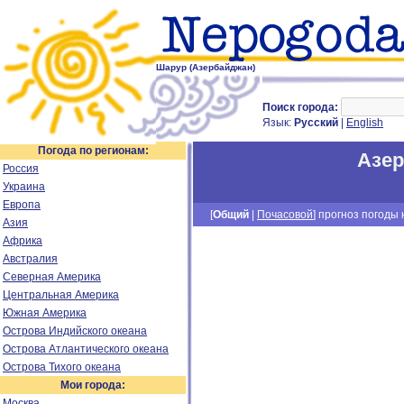
Шарур (Азербайджан)
Поиск города:
Язык:
Русский
|
English
Погода по регионам:
Азе
Россия
Украина
Европа
[
Общий
|
Почасовой
] прогноз погоды н
Азия
Африка
Австралия
Северная Америка
Центральная Америка
Южная Америка
Острова Индийского океана
Острова Атлантического океана
Острова Тихого океана
Мои города:
Москва