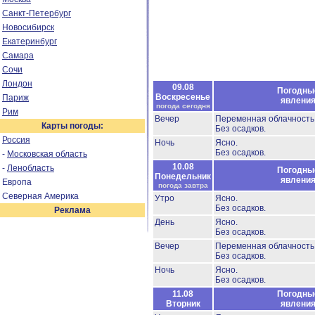
Санкт-Петербург
Новосибирск
Екатеринбург
Самара
Сочи
Лондон
09.08
Погодны
Воскресенье
Париж
явлени
погода сегодня
Рим
Вечер
Переменная облачность
Карты погоды:
Без осадков.
Россия
Ночь
Ясно.
Без осадков.
-
Московская область
10.08
-
Ленобласть
Погодны
Понедельник
явлени
Европа
погода завтра
Северная Америка
Утро
Ясно.
Без осадков.
Реклама
День
Ясно.
Без осадков.
Вечер
Переменная облачность
Без осадков.
Ночь
Ясно.
Без осадков.
11.08
Погодны
Вторник
явлени