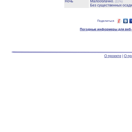
Ночь
Малооблачно.
(11%)
Без существенных осадк
Поделиться
Погодные информеры для веб-м
О проекте
|
О пр