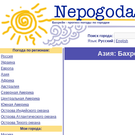
Бахрейн - прогноз погоды по городам
Поиск города:
Язык:
Русский
|
English
Погода по регионам:
Азия
: Бахр
Россия
Украина
Европа
Азия
Африка
Австралия
Северная Америка
Центральная Америка
Южная Америка
Острова Индийского океана
Острова Атлантического океана
Острова Тихого океана
Мои города:
Москва