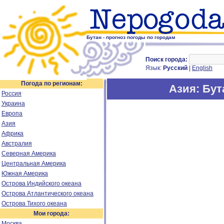
Бутан - прогноз погоды по городам
Поиск города:
Язык:
Русский
|
English
Погода по регионам:
Азия
: Бут
Россия
Украина
Европа
Азия
Африка
Австралия
Северная Америка
Центральная Америка
Южная Америка
Острова Индийского океана
Острова Атлантического океана
Острова Тихого океана
Мои города:
Москва