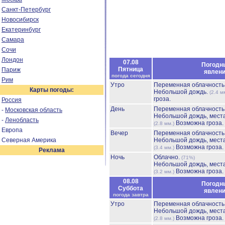
Санкт-Петербург
Новосибирск
Екатеринбург
Самара
Сочи
Лондон
07.08
Погодн
Пятница
Париж
явлен
погода сегодня
Рим
Утро
Переменная облачност
Карты погоды:
Небольшой дождь.
(2.4 м
гроза.
Россия
День
Переменная облачност
-
Московская область
Небольшой дождь, мест
-
Ленобласть
Возможна гроза.
(2.8 мм.)
Европа
Вечер
Переменная облачност
Северная Америка
Небольшой дождь, мест
Возможна гроза.
(3.4 мм.)
Реклама
Ночь
Облачно.
(71%)
Небольшой дождь, мест
Возможна гроза.
(3.2 мм.)
08.08
Погодн
Суббота
явлен
погода завтра
Утро
Переменная облачност
Небольшой дождь, мест
Возможна гроза.
(2.8 мм.)