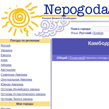
Kampot (Кампот) (Камбоджа)
Поиск города:
Язык:
Русский
|
English
Погода по регионам:
Камбод
Россия
Украина
Европа
[
Общий
|
Почасовой
] прогноз погоды н
Азия
Африка
Австралия
Северная Америка
Центральная Америка
Южная Америка
Острова Индийского океана
Острова Атлантического океана
Острова Тихого океана
Мои города:
Москва