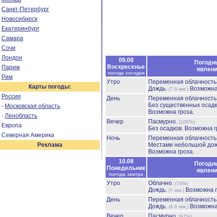
Санкт-Петербург
Новосибирск
Екатеринбург
Самара
Сочи
Лондон
09.08
Погодн
Воскресенье
Париж
явлен
погода сегодня
Рим
Утро
Переменная облачност
Карты погоды:
Дождь.
Возможна
(7.6 мм.)
Россия
День
Переменная облачност
Без существенных осадк
-
Московская область
Возможна гроза.
-
Ленобласть
Вечер
Пасмурно.
(100%)
Европа
Без осадков.
Возможна г
Северная Америка
Ночь
Переменная облачност
Реклама
Местами небольшой до
Возможна гроза.
10.08
Погодн
Понедельник
явлен
погода завтра
Утро
Облачно.
(74%)
Дождь.
Возможна г
(7 мм.)
День
Переменная облачност
Дождь.
Возможна
(9.8 мм.)
Вечер
Пасмурно.
(97%)