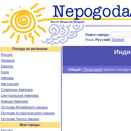
Bareli (Барели) (Индия)
Поиск города:
Язык:
Русский
|
English
Погода по регионам:
Инди
Россия
Украина
Европа
[
Общий
|
Почасовой
] прогноз погоды н
Азия
Африка
Австралия
Северная Америка
Центральная Америка
Южная Америка
Острова Индийского океана
Острова Атлантического океана
Острова Тихого океана
Мои города:
Москва