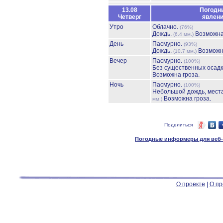
13.08
Погодн
Четверг
явлен
Утро
Облачно.
(76%)
Дождь.
Возможна
(6.4 мм.)
День
Пасмурно.
(93%)
Дождь.
Возможн
(10.7 мм.)
Вечер
Пасмурно.
(100%)
Без существенных осадк
Возможна гроза.
Ночь
Пасмурно.
(100%)
Небольшой дождь, мест
Возможна гроза.
мм.)
Поделиться
Погодные информеры для веб-м
О проекте
|
О пр