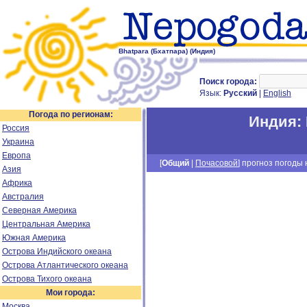
Bhatpara (Бхатпара) (Индия)
Поиск города:
Язык:
Русский
|
English
Погода по регионам:
Индия
:
Россия
Украина
Европа
[
Общий
|
Почасовой
] прогноз погоды н
Азия
Африка
Австралия
Северная Америка
Центральная Америка
Южная Америка
Острова Индийского океана
Острова Атлантического океана
Острова Тихого океана
Мои города:
Москва