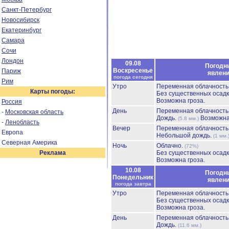
Санкт-Петербург
Новосибирск
Екатеринбург
Самара
Сочи
Лондон
09.08
Погодн
Воскресенье
Париж
явлен
погода сегодня
Рим
Утро
Переменная облачност
Карты погоды:
Без существенных осадк
Возможна гроза.
Россия
День
Переменная облачност
-
Московская область
Дождь.
Возможна
(5.8 мм.)
-
Ленобласть
Вечер
Переменная облачност
Европа
Небольшой дождь.
(1 мм.
Северная Америка
Ночь
Облачно.
(72%)
Реклама
Без существенных осадк
Возможна гроза.
10.08
Погодн
Понедельник
явлен
погода завтра
Утро
Переменная облачност
Без существенных осадк
Возможна гроза.
День
Переменная облачност
Дождь.
(11.6 мм.)