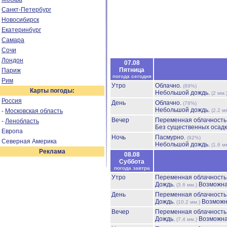
Санкт-Петербург
Новосибирск
Екатеринбург
Самара
Сочи
Лондон
07.08
Пятница
Париж
погода сегодня
Рим
Утро
Облачно.
(89%)
Карты погоды:
Небольшой дождь.
(2 мм.
Россия
День
Облачно.
(78%)
Небольшой дождь.
-
Московская область
(2.2 м
Вечер
Переменная облачност
-
Ленобласть
Без существенных осадк
Европа
Ночь
Пасмурно.
(92%)
Северная Америка
Небольшой дождь.
(1.6 м
Реклама
08.08
Суббота
погода завтра
Утро
Переменная облачност
Дождь.
Возможна
(3.6 мм.)
День
Переменная облачност
Дождь.
Возможн
(10.2 мм.)
Вечер
Переменная облачност
Дождь.
Возможна
(7.4 мм.)