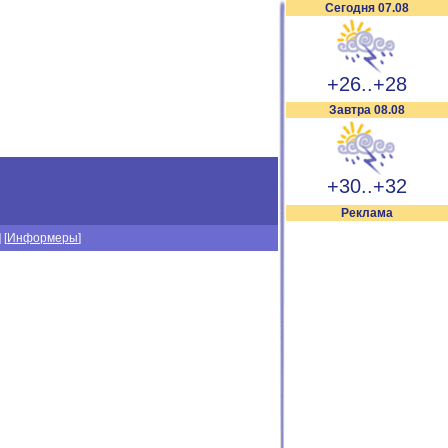
Сегодня 07.08
+26..+28
Завтра 08.08
+30..+32
Реклама
] [
Информеры
]