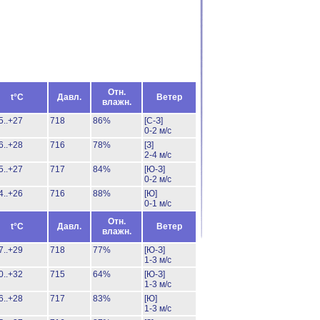
Отн.
t°C
Давл.
Ветер
влажн.
5..+27
718
86%
[С-З]
0-2 м/с
6..+28
716
78%
[З]
2-4 м/с
5..+27
717
84%
[Ю-З]
0-2 м/с
4..+26
716
88%
[Ю]
0-1 м/с
Отн.
t°C
Давл.
Ветер
влажн.
7..+29
718
77%
[Ю-З]
1-3 м/с
0..+32
715
64%
[Ю-З]
1-3 м/с
6..+28
717
83%
[Ю]
1-3 м/с