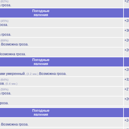
ь
+2
(62%)
 гроза.
Погодные
явления
ь
+2
(45%)
роза.
+3
 гроза.
ь
+2
(69%)
Возможна гроза.
)
+2
Возможна гроза.
Погодные
явления
+2
ами умеренный.
Возможна гроза.
(3.2 мм.)
ь
+3
(64%)
ов.
(0.4 мм.)
ь
+2
(59%)
 гроза.
+2
роза.
Погодные
явления
+2
Возможна гроза.
)