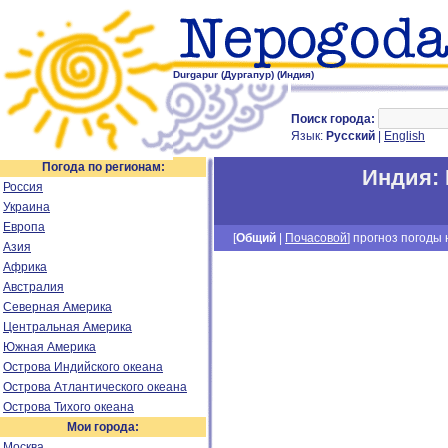
Durgapur (Дургапур) (Индия)
Поиск города:
Язык:
Русский
|
English
Погода по регионам:
Индия
:
Россия
Украина
Европа
[
Общий
|
Почасовой
] прогноз погоды н
Азия
Африка
Австралия
Северная Америка
Центральная Америка
Южная Америка
Острова Индийского океана
Острова Атлантического океана
Острова Тихого океана
Мои города:
Москва