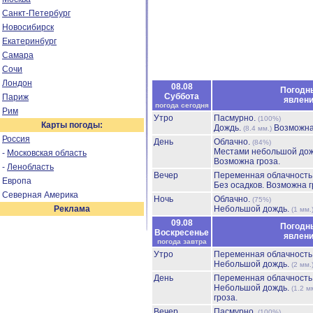
Санкт-Петербург
Новосибирск
Екатеринбург
Самара
Сочи
Лондон
08.08
Погодн
Суббота
Париж
явлен
погода сегодня
Рим
Утро
Пасмурно.
(100%)
Карты погоды:
Дождь.
Возможна
(8.4 мм.)
Россия
День
Облачно.
(84%)
Местами небольшой до
-
Московская область
Возможна гроза.
-
Ленобласть
Вечер
Переменная облачност
Европа
Без осадков.
Возможна г
Северная Америка
Ночь
Облачно.
(75%)
Реклама
Небольшой дождь.
(1 мм.
09.08
Погодн
Воскресенье
явлен
погода завтра
Утро
Переменная облачност
Небольшой дождь.
(2 мм.
День
Переменная облачност
Небольшой дождь.
(1.2 м
гроза.
Вечер
Пасмурно.
(100%)