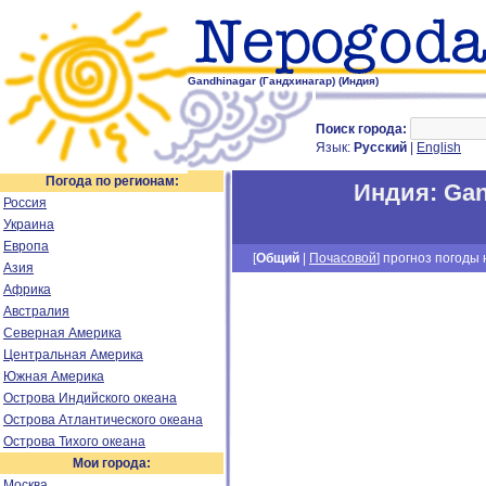
Gandhinagar (Гандхинагар) (Индия)
Поиск города:
Язык:
Русский
|
English
Погода по регионам:
Индия
:
Gan
Россия
Украина
Европа
[
Общий
|
Почасовой
] прогноз погоды н
Азия
Африка
Австралия
Северная Америка
Центральная Америка
Южная Америка
Острова Индийского океана
Острова Атлантического океана
Острова Тихого океана
Мои города:
Москва