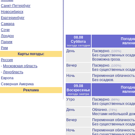
Санкт-Петербург
Новосибирск
Екатеринбург
Самара
Сочи
Лондон
08.08
Погодн
Суббота
Париж
явлен
погода сегодня
Рим
День
Пасмурно.
(100%)
Карты погоды:
Без существенных осадк
Возможна гроза.
Россия
Вечер
Пасмурно.
-
Московская область
(100%)
Без существенных осадк
-
Ленобласть
Ночь
Переменная облачност
Европа
Без осадков.
Северная Америка
09.08
Погодн
Реклама
Воскресенье
явлен
погода завтра
Утро
Пасмурно.
(96%)
Без существенных осадк
День
Облачно.
(78%)
Местами небольшой до
Вечер
Переменная облачност
Без существенных осадк
Ночь
Переменная облачност
Без существенных осадк