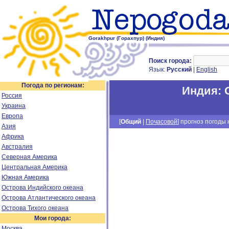
Gorakhpur (Горахпур) (Индия)
Поиск города:
Язык:
Русский
|
English
Погода по регионам:
Индия
:
Россия
Украина
Европа
[
Общий
|
Почасовой
] прогноз погоды н
Азия
Африка
Австралия
Северная Америка
Центральная Америка
Южная Америка
Острова Индийского океана
Острова Атлантического океана
Острова Тихого океана
Мои города:
Москва