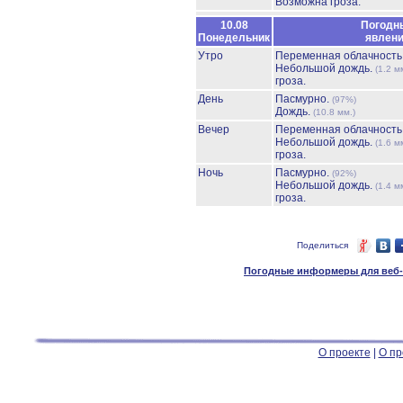
Возможна гроза.
10.08
Погодн
Понедельник
явлен
Утро
Переменная облачност
Небольшой дождь.
(1.2 м
гроза.
День
Пасмурно.
(97%)
Дождь.
(10.8 мм.)
Вечер
Переменная облачност
Небольшой дождь.
(1.6 м
гроза.
Ночь
Пасмурно.
(92%)
Небольшой дождь.
(1.4 м
гроза.
Поделиться
Погодные информеры для веб-м
О проекте
|
О пр