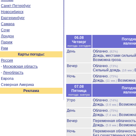
Санкт-Петербург
Новосибирск
Екатеринбург
Самара
Сочи
Лондон
06.08
Погодн
Четверг
Париж
явлен
погода сегодня
Рим
День
Облачно.
(82%)
Карты погоды:
Дождь, местами сильны
Возможна гроза.
Россия
Вечер
Облачно.
-
Московская область
(73%)
Сильный дождь.
(16 мм.)
-
Ленобласть
Ночь
Облачно.
(75%)
Европа
Дождь.
Возможна 
(11 мм.)
Северная Америка
07.08
Погодн
Реклама
Пятница
явлен
погода завтра
Утро
Облачно.
(74%)
Дождь.
Возможна
(3.6 мм.)
День
Облачно.
(75%)
Дождь.
Возможна
(7.4 мм.)
Вечер
Переменная облачност
Дождь.
Возможна
(5.8 мм.)
Ночь
Переменная облачност
Без существенных осадк