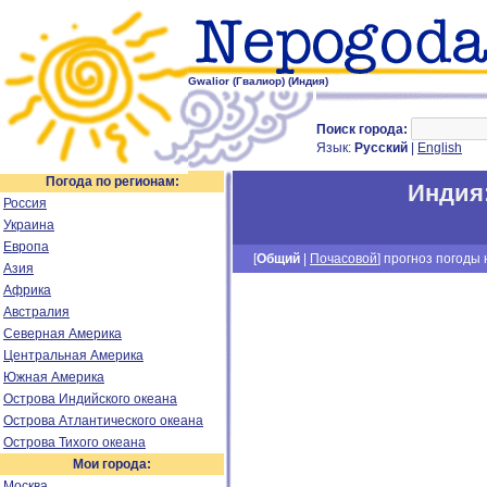
Gwalior (Гвалиор) (Индия)
Поиск города:
Язык:
Русский
|
English
Погода по регионам:
Индия
Россия
Украина
Европа
[
Общий
|
Почасовой
] прогноз погоды н
Азия
Африка
Австралия
Северная Америка
Центральная Америка
Южная Америка
Острова Индийского океана
Острова Атлантического океана
Острова Тихого океана
Мои города:
Москва