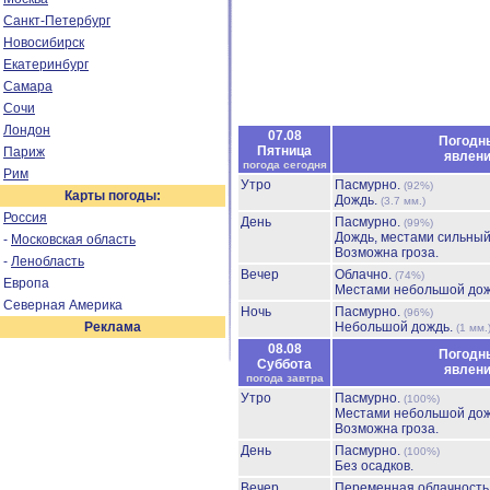
Санкт-Петербург
Новосибирск
Екатеринбург
Самара
Сочи
Лондон
07.08
Погодн
Пятница
Париж
явлен
погода сегодня
Рим
Утро
Пасмурно.
(92%)
Карты погоды:
Дождь.
(3.7 мм.)
Россия
День
Пасмурно.
(99%)
Дождь, местами сильны
-
Московская область
Возможна гроза.
-
Ленобласть
Вечер
Облачно.
(74%)
Европа
Местами небольшой до
Северная Америка
Ночь
Пасмурно.
(96%)
Реклама
Небольшой дождь.
(1 мм.
08.08
Погодн
Суббота
явлен
погода завтра
Утро
Пасмурно.
(100%)
Местами небольшой до
Возможна гроза.
День
Пасмурно.
(100%)
Без осадков.
Вечер
Переменная облачност