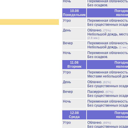
Ночь
Переменная облачност
Без осадков.
10.08
Погодн
Понедельник
явлен
Утро
Переменная облачност
Без существенных осадк
День
Облачно.
(75%)
Небольшой дождь, мест
(2.8 мм.)
Вечер
Переменная облачност
Небольшой дождь.
(1 мм.
Ночь
Переменная облачност
Без осадков.
11.08
Погодн
Вторник
явлен
Утро
Переменная облачност
Местами небольшой до
День
Облачно.
(82%)
Без существенных осадк
Вечер
Пасмурно.
(97%)
Без существенных осадк
Ночь
Переменная облачност
Без существенных осадк
12.08
Погодн
Среда
явлен
Утро
Облачно.
(89%)
Без существенных осадк