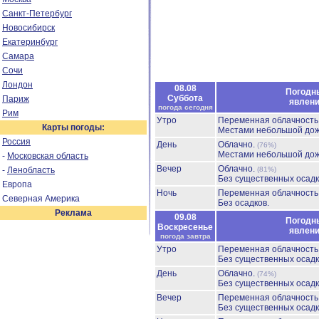
Санкт-Петербург
Новосибирск
Екатеринбург
Самара
Сочи
Лондон
08.08
Погодн
Суббота
Париж
явлен
погода сегодня
Рим
Утро
Переменная облачност
Карты погоды:
Местами небольшой до
Россия
День
Облачно.
(76%)
Местами небольшой до
-
Московская область
Вечер
Облачно.
-
Ленобласть
(81%)
Без существенных осадк
Европа
Ночь
Переменная облачност
Северная Америка
Без осадков.
Реклама
09.08
Погодн
Воскресенье
явлен
погода завтра
Утро
Переменная облачност
Без существенных осадк
День
Облачно.
(74%)
Без существенных осадк
Вечер
Переменная облачност
Без существенных осадк