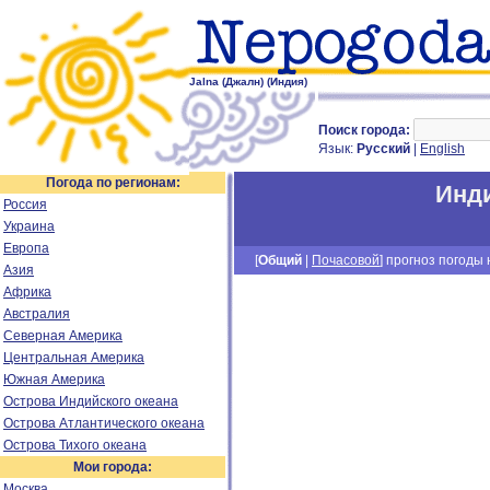
Jalna (Джалн) (Индия)
Поиск города:
Язык:
Русский
|
English
Погода по регионам:
Инд
Россия
Украина
Европа
[
Общий
|
Почасовой
] прогноз погоды н
Азия
Африка
Австралия
Северная Америка
Центральная Америка
Южная Америка
Острова Индийского океана
Острова Атлантического океана
Острова Тихого океана
Мои города:
Москва