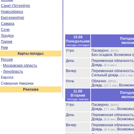
Санкт-Петербург
Новосибирск
Екатеринбург
Самара
Сочи
Лондон
10.08
Погодн
Понедельник
Париж
явлен
погода сегодня
Рим
Утро
Пасмурно.
(91%)
Карты погоды:
Без осадков.
Возможна г
Россия
День
Переменная облачност
Дождь.
-
Московская область
(6.4 мм.)
Вечер
Переменная облачност
-
Ленобласть
Сильный дождь.
(14.1 мм.
Европа
Ночь
Облачно.
(85%)
Северная Америка
Дождь.
Возможн
(10.1 мм.)
Реклама
11.08
Погодн
Вторник
явлен
погода завтра
Утро
Пасмурно.
(94%)
Дождь.
Возможна
(7.7 мм.)
День
Переменная облачност
Дождь.
Возможна
(6.6 мм.)
Вечер
Переменная облачност
Дождь.
Возможна
(8.4 мм.)