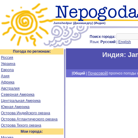
Jamshedpur (Джамшедпу) (Индия)
Поиск города:
Язык:
Русский
|
English
Погода по регионам:
Индия
:
Ja
Россия
Украина
Европа
[
Общий
|
Почасовой
] прогноз погоды н
Азия
Африка
Австралия
Северная Америка
Центральная Америка
Южная Америка
Острова Индийского океана
Острова Атлантического океана
Острова Тихого океана
Мои города:
Москва