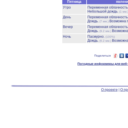
Пятница
явлен
Утро
Переменная облачност
Небольшой дождь.
(1 мм.
День
Переменная облачност
Дождь.
Возможна г
(7 мм.)
Вечер
Переменная облачност
Дождь.
Возможна
(9.2 мм.)
Ночь
Пасмурно.
(100%)
Дождь.
Возможна
(6.2 мм.)
Поделиться
Погодные информеры для веб-м
О проекте
|
О пр