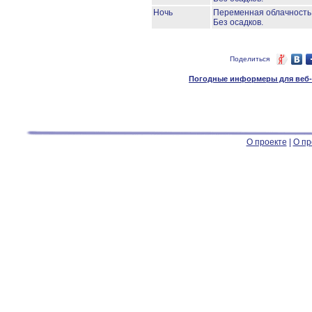
Ночь
Переменная облачност
Без осадков.
Поделиться
Погодные информеры для веб-м
О проекте
|
О пр