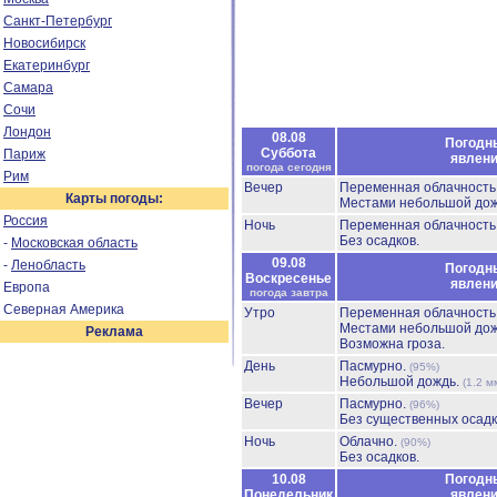
Санкт-Петербург
Новосибирск
Екатеринбург
Самара
Сочи
Лондон
08.08
Погодн
Суббота
Париж
явлен
погода сегодня
Рим
Вечер
Переменная облачност
Карты погоды:
Местами небольшой до
Россия
Ночь
Переменная облачност
Без осадков.
-
Московская область
09.08
-
Ленобласть
Погодн
Воскресенье
явлен
Европа
погода завтра
Северная Америка
Утро
Переменная облачност
Местами небольшой до
Реклама
Возможна гроза.
День
Пасмурно.
(95%)
Небольшой дождь.
(1.2 м
Вечер
Пасмурно.
(96%)
Без существенных осадк
Ночь
Облачно.
(90%)
Без осадков.
10.08
Погодн
Понедельник
явлен