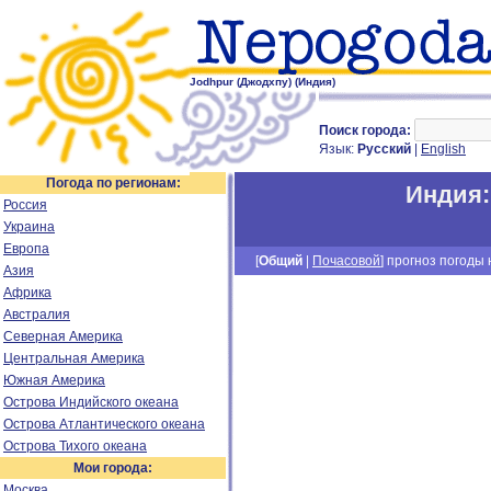
Jodhpur (Джодхпу) (Индия)
Поиск города:
Язык:
Русский
|
English
Погода по регионам:
Индия
Россия
Украина
Европа
[
Общий
|
Почасовой
] прогноз погоды н
Азия
Африка
Австралия
Северная Америка
Центральная Америка
Южная Америка
Острова Индийского океана
Острова Атлантического океана
Острова Тихого океана
Мои города:
Москва