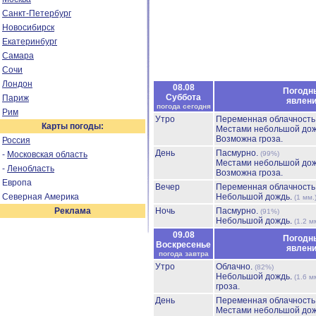
Санкт-Петербург
Новосибирск
Екатеринбург
Самара
Сочи
Лондон
08.08
Погодн
Суббота
Париж
явлен
погода сегодня
Рим
Утро
Переменная облачност
Карты погоды:
Местами небольшой до
Возможна гроза.
Россия
День
Пасмурно.
-
Московская область
(99%)
Местами небольшой до
-
Ленобласть
Возможна гроза.
Европа
Вечер
Переменная облачност
Северная Америка
Небольшой дождь.
(1 мм.
Реклама
Ночь
Пасмурно.
(91%)
Небольшой дождь.
(1.2 м
09.08
Погодн
Воскресенье
явлен
погода завтра
Утро
Облачно.
(82%)
Небольшой дождь.
(1.6 м
гроза.
День
Переменная облачност
Местами небольшой до