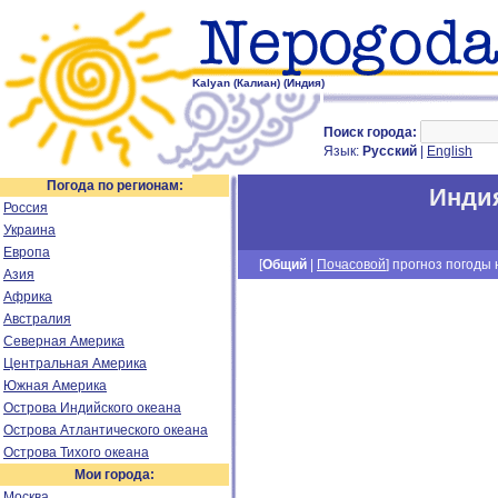
Kalyan (Калиан) (Индия)
Поиск города:
Язык:
Русский
|
English
Погода по регионам:
Инди
Россия
Украина
Европа
[
Общий
|
Почасовой
] прогноз погоды н
Азия
Африка
Австралия
Северная Америка
Центральная Америка
Южная Америка
Острова Индийского океана
Острова Атлантического океана
Острова Тихого океана
Мои города:
Москва