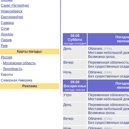
Санкт-Петербург
Новосибирск
Екатеринбург
Самара
Сочи
Лондон
08.08
Погодн
Суббота
Париж
явлен
погода сегодня
Рим
День
Облачно.
(77%)
Карты погоды:
Местами небольшой до
Возможна гроза.
Россия
Вечер
Переменная облачност
-
Московская область
Без существенных осадк
-
Ленобласть
Ночь
Облачно.
(74%)
Европа
Без существенных осадк
Северная Америка
09.08
Погодн
Реклама
Воскресенье
явлен
погода завтра
Утро
Переменная облачност
Местами небольшой до
День
Переменная облачност
Местами небольшой до
Возможна гроза.
Вечер
Облачно.
(71%)
Без существенных осадк
Ночь
Облачно.
(86%)