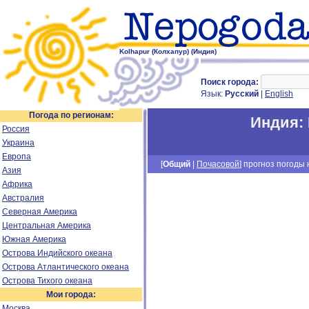
Kolhapur (Колхапур) (Индия)
Поиск города:
Язык:
Русский
|
English
Погода по регионам:
Индия
:
Россия
Украина
Европа
[
Общий
|
Почасовой
] прогноз погоды н
Азия
Африка
Австралия
Северная Америка
Центральная Америка
Южная Америка
Острова Индийского океана
Острова Атлантического океана
Острова Тихого океана
Мои города:
Москва