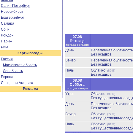
Санкт-Петербург
Новосибирск
Екатеринбург
Самара
Сочи
Лондон
07.08
Пятница
Париж
погода сегодня
Рим
День
Переменная облачност
Карты погоды:
Без осадков.
Россия
Вечер
Переменная облачност
Без осадков.
-
Московская область
Ночь
Облачно.
-
Ленобласть
(80%)
Без осадков.
Европа
08.08
Северная Америка
Суббота
Реклама
погода завтра
Утро
Облачно.
(90%)
Без существенных осадк
День
Переменная облачност
Без осадков.
Вечер
Облачно.
(79%)
Без существенных осадк
Ночь
Облачно.
(81%)
Без существенных осадк