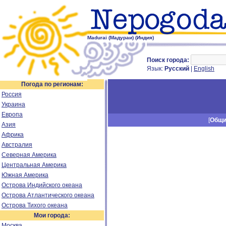
Madurai (Мадураи) (Индия)
Поиск города:
Язык:
Русский
|
English
Погода по регионам:
Россия
Украина
Европа
[
Общ
Азия
Африка
Австралия
Северная Америка
Центральная Америка
Южная Америка
Острова Индийского океана
Острова Атлантического океана
Острова Тихого океана
Мои города:
Москва