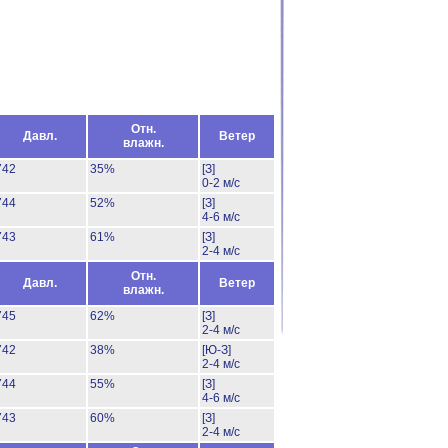
Отн.
Давл.
Ветер
влажн.
742
35%
[З]
0-2 м/с
744
52%
[З]
4-6 м/с
743
61%
[З]
2-4 м/с
Отн.
Давл.
Ветер
влажн.
745
62%
[З]
2-4 м/с
742
38%
[Ю-З]
2-4 м/с
744
55%
[З]
4-6 м/с
743
60%
[З]
2-4 м/с