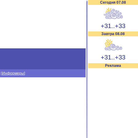
Сегодня 07.08
+31..+33
Завтра 08.08
+31..+33
Реклама
] [
Информеры
]