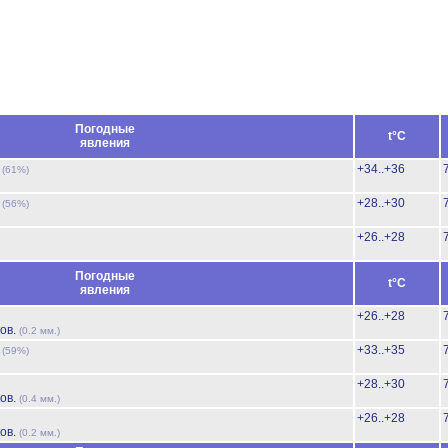
Погодные
t°C
явления
ь
+34..+36
(61%)
ь
+28..+30
(56%)
+26..+28
Погодные
t°C
явления
+26..+28
ов.
(0.2 мм.)
ь
+33..+35
(59%)
+28..+30
ов.
(0.4 мм.)
+26..+28
ов.
(0.2 мм.)