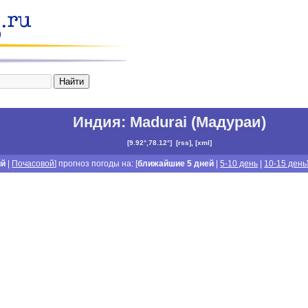
Индия
:
Madurai (Мадураи)
[
9.92°,78.12°
]
[
rss
], [
xml
]
ий
|
Почасовой
] прогноз погоды на: [
ближайшие 5 дней
|
5-10 день
|
10-15 день