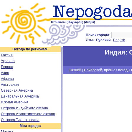
Ozhukarai (Ожукараи) (Индия)
Поиск города:
Язык:
Русский
|
English
Погода по регионам:
Индия
:
Россия
Украина
Европа
[
Общий
|
Почасовой
] прогноз погоды н
Азия
Африка
Австралия
Северная Америка
Центральная Америка
Южная Америка
Острова Индийского океана
Острова Атлантического океана
Острова Тихого океана
Мои города:
Москва