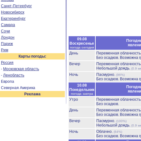
Санкт-Петербург
Новосибирск
Екатеринбург
Самара
Сочи
Лондон
09.08
Погодн
Воскресенье
Париж
явлен
погода сегодня
Рим
День
Переменная облачност
Карты погоды:
Без осадков.
Возможна г
Россия
Вечер
Переменная облачност
Небольшой дождь.
-
Московская область
(0.9 м
Ночь
Пасмурно.
-
Ленобласть
(96%)
Без осадков.
Возможна г
Европа
10.08
Погодн
Северная Америка
Понедельник
явлен
Реклама
погода завтра
Утро
Переменная облачност
Без осадков.
День
Переменная облачност
Без осадков.
Возможна г
Вечер
Пасмурно.
(100%)
Небольшой дождь.
(0.9 м
Ночь
Облачно.
(84%)
Без осадков.
Возможна г