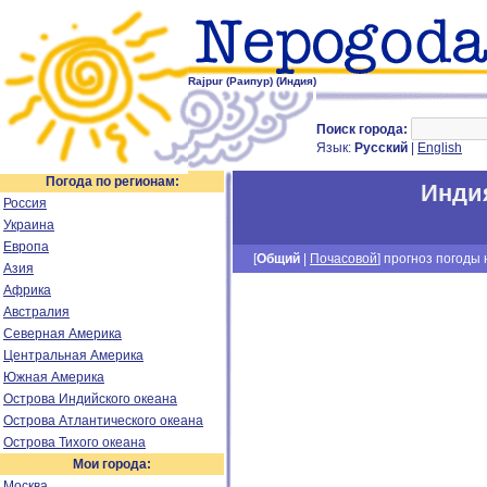
Rajpur (Раипур) (Индия)
Поиск города:
Язык:
Русский
|
English
Погода по регионам:
Инди
Россия
Украина
Европа
[
Общий
|
Почасовой
] прогноз погоды н
Азия
Африка
Австралия
Северная Америка
Центральная Америка
Южная Америка
Острова Индийского океана
Острова Атлантического океана
Острова Тихого океана
Мои города:
Москва