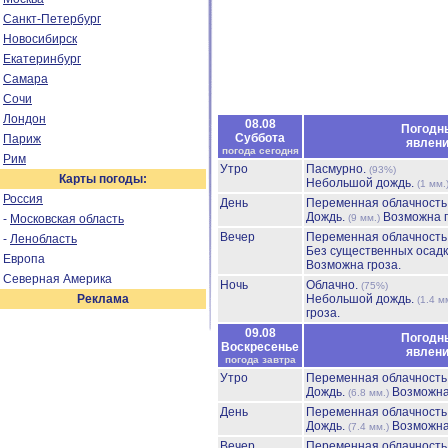
Санкт-Петербург
Новосибирск
Екатеринбург
Самара
Сочи
Лондон
08.08
Погодн
Суббота
Париж
явлен
погода сегодня
Рим
Утро
Пасмурно.
(93%)
Карты погоды:
Небольшой дождь.
(1 мм.
Россия
День
Переменная облачност
Дождь.
Возможна г
-
Московская область
(9 мм.)
Вечер
Переменная облачност
-
Ленобласть
Без существенных осадк
Европа
Возможна гроза.
Северная Америка
Ночь
Облачно.
(75%)
Реклама
Небольшой дождь.
(1.4 м
гроза.
09.08
Погодн
Воскресенье
явлен
погода завтра
Утро
Переменная облачност
Дождь.
Возможна
(6.8 мм.)
День
Переменная облачност
Дождь.
Возможна
(7.4 мм.)
Вечер
Переменная облачност