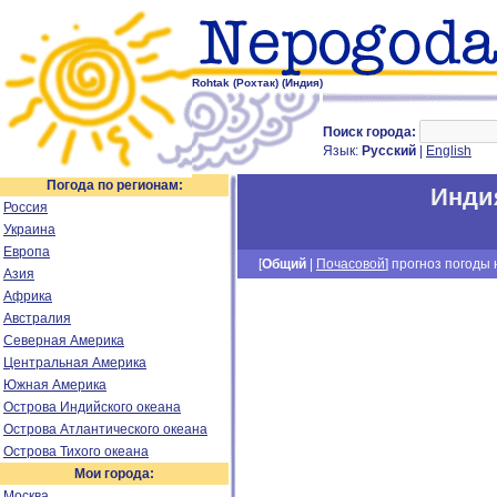
Rohtak (Рохтак) (Индия)
Поиск города:
Язык:
Русский
|
English
Погода по регионам:
Инди
Россия
Украина
Европа
[
Общий
|
Почасовой
] прогноз погоды н
Азия
Африка
Австралия
Северная Америка
Центральная Америка
Южная Америка
Острова Индийского океана
Острова Атлантического океана
Острова Тихого океана
Мои города:
Москва