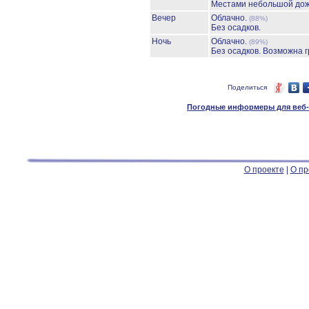
Местами небольшой до
Вечер
Облачно.
(88%)
Без осадков.
Ночь
Облачно.
(89%)
Без осадков.
Возможна г
Поделиться
Погодные информеры для веб-м
О проекте
|
О пр