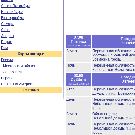
Санкт-Петербург
Новосибирск
Екатеринбург
Самара
Сочи
Лондон
07.08
Погодн
Пятница
Париж
явлен
погода сегодня
Рим
Вечер
Переменная облачност
Карты погоды:
Местами небольшой до
Возможна гроза.
Россия
Ночь
Переменная облачност
-
Московская область
Без осадков.
Возможна г
-
Ленобласть
08.08
Погодн
Европа
Суббота
явлен
Северная Америка
погода завтра
Утро
Переменная облачност
Реклама
Дождь.
Возможна
(6.8 мм.)
День
Переменная облачност
Небольшой дождь.
(1.4 м
гроза.
Вечер
Облачно.
(87%)
Небольшой дождь.
(2 мм.
Ночь
Переменная облачност
Небольшой дождь.
(2.2 м
гроза.