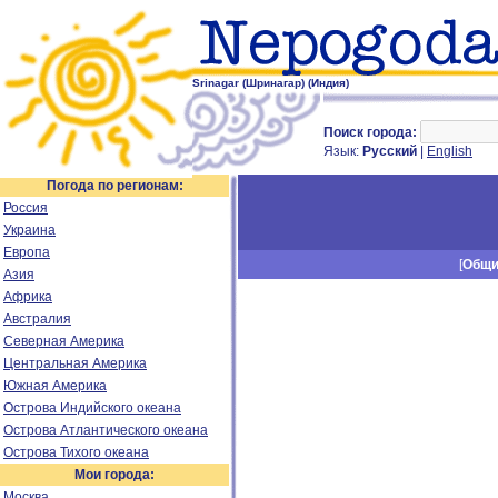
Srinagar (Шринагар) (Индия)
Поиск города:
Язык:
Русский
|
English
Погода по регионам:
Россия
Украина
Европа
[
Общ
Азия
Африка
Австралия
Северная Америка
Центральная Америка
Южная Америка
Острова Индийского океана
Острова Атлантического океана
Острова Тихого океана
Мои города:
Москва