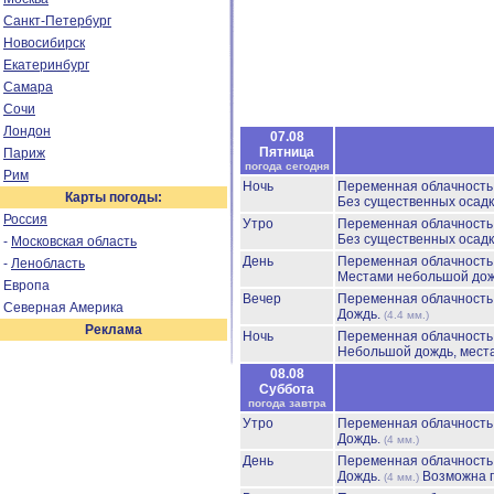
Санкт-Петербург
Новосибирск
Екатеринбург
Самара
Сочи
Лондон
07.08
Пятница
Париж
погода сегодня
Рим
Ночь
Переменная облачност
Карты погоды:
Без существенных осадк
Россия
Утро
Переменная облачност
Без существенных осадк
-
Московская область
День
Переменная облачност
-
Ленобласть
Местами небольшой до
Европа
Вечер
Переменная облачност
Северная Америка
Дождь.
(4.4 мм.)
Реклама
Ночь
Переменная облачност
Небольшой дождь, мест
08.08
Суббота
погода завтра
Утро
Переменная облачност
Дождь.
(4 мм.)
День
Переменная облачност
Дождь.
Возможна г
(4 мм.)