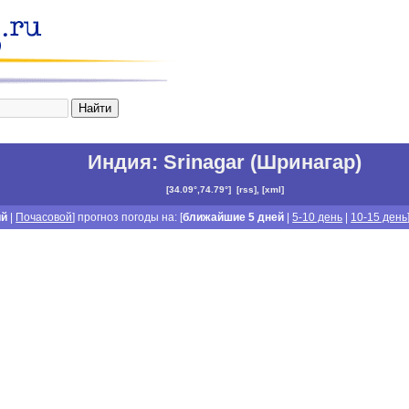
Индия
:
Srinagar (Шринагар)
[
34.09°,74.79°
]
[
rss
], [
xml
]
ий
|
Почасовой
] прогноз погоды на: [
ближайшие 5 дней
|
5-10 день
|
10-15 день