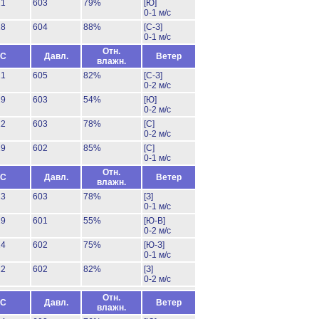
21
603
79%
[Ю]
0-1 м/с
18
604
88%
[С-З]
0-1 м/с
Отн.
°C
Давл.
Ветер
влажн.
21
605
82%
[С-З]
0-2 м/с
29
603
54%
[Ю]
0-2 м/с
22
603
78%
[С]
0-2 м/с
19
602
85%
[С]
0-1 м/с
Отн.
°C
Давл.
Ветер
влажн.
23
603
78%
[З]
0-1 м/с
29
601
55%
[Ю-В]
0-2 м/с
24
602
75%
[Ю-З]
0-1 м/с
22
602
82%
[З]
0-2 м/с
Отн.
°C
Давл.
Ветер
влажн.