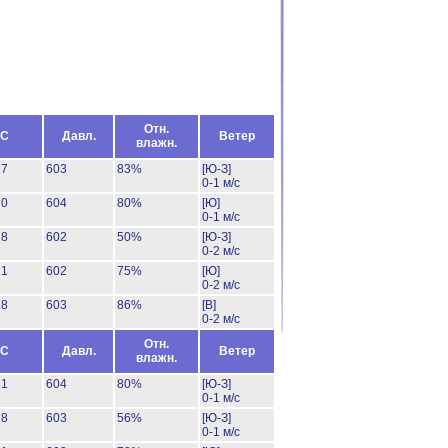
Отн.
°C
Давл.
Ветер
влажн.
17
603
83%
[Ю-З]
0-1 м/с
20
604
80%
[Ю]
0-1 м/с
28
602
50%
[Ю-З]
0-2 м/с
21
602
75%
[Ю]
0-2 м/с
18
603
86%
[В]
0-2 м/с
Отн.
°C
Давл.
Ветер
влажн.
21
604
80%
[Ю-З]
0-1 м/с
28
603
56%
[Ю-З]
0-1 м/с