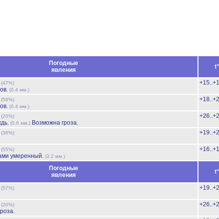
Погодные
t
явления
ь
+15..+
(47%)
ов.
(0.4 мм.)
ь
+18..+
(56%)
ов.
(0.4 мм.)
ь
+26..+
(20%)
ждь.
Возможна гроза.
(0.6 мм.)
ь
+19..+
(36%)
ь
+16..+
(55%)
ами умеренный.
(3.2 мм.)
Погодные
t
явления
ь
+19..+
(57%)
ь
+26..+
(20%)
роза.