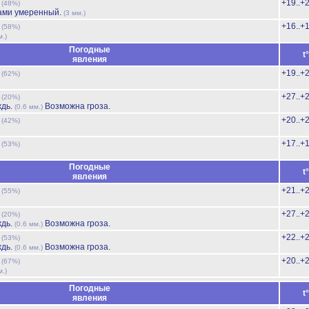
ь
+19..+
(48%)
ами умеренный.
(3 мм.)
ь
+16..+
(58%)
м.)
Погодные
t
явления
ь
+19..+
(62%)
ь
+27..+
(20%)
ждь.
Возможна гроза.
(0.6 мм.)
ь
+20..+
(42%)
ь
+17..+
(53%)
Погодные
t
явления
ь
+21..+
(55%)
ь
+27..+
(20%)
ждь.
Возможна гроза.
(0.6 мм.)
ь
+22..+
(53%)
ждь.
Возможна гроза.
(0.6 мм.)
ь
+20..+
(67%)
м.)
Погодные
t
явления