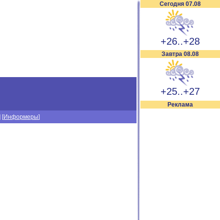
Сегодня 07.08
+26..+28
Завтра 08.08
+25..+27
Реклама
] [
Информеры
]