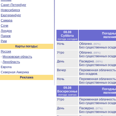
Санкт-Петербург
Новосибирск
Екатеринбург
Самара
Сочи
Лондон
08.08
Погодны
Суббота
Париж
явлени
погода сегодня
Рим
Ночь
Облачно.
(80%)
Карты погоды:
Без существенных осадк
Россия
Утро
Облачно.
(88%)
Без существенных осадк
-
Московская область
День
Пасмурно.
-
Ленобласть
(98%)
Без существенных осадк
Европа
Вечер
Переменная облачност
Северная Америка
Без осадков.
Реклама
Ночь
Переменная облачност
Без существенных осадк
09.08
Погодны
Воскресенье
явлени
погода завтра
Утро
Переменная облачност
Без существенных осадк
День
Пасмурно.
(97%)
Без существенных осадк