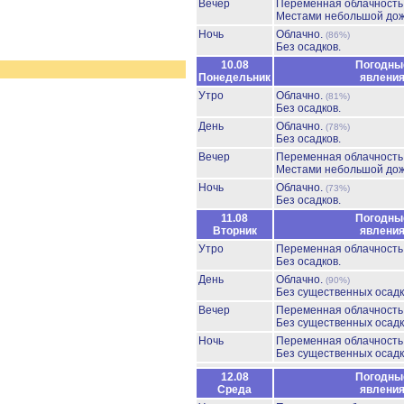
Вечер
Переменная облачност
Местами небольшой до
Ночь
Облачно.
(86%)
Без осадков.
10.08
Погодны
Понедельник
явлени
Утро
Облачно.
(81%)
Без осадков.
День
Облачно.
(78%)
Без осадков.
Вечер
Переменная облачност
Местами небольшой до
Ночь
Облачно.
(73%)
Без осадков.
11.08
Погодны
Вторник
явлени
Утро
Переменная облачност
Без осадков.
День
Облачно.
(90%)
Без существенных осадк
Вечер
Переменная облачност
Без существенных осадк
Ночь
Переменная облачност
Без существенных осадк
12.08
Погодны
Среда
явлени