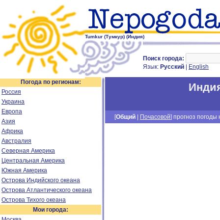
Tumkur (Тумкур) (Индия)
Поиск города:
Язык:
Русский
|
English
Погода по регионам:
Инди
Россия
Украина
Европа
[
Общий
|
Почасовой
] прогноз погоды н
Азия
Африка
Австралия
Северная Америка
Центральная Америка
Южная Америка
Острова Индийского океана
Острова Атлантического океана
Острова Тихого океана
Мои города:
Москва