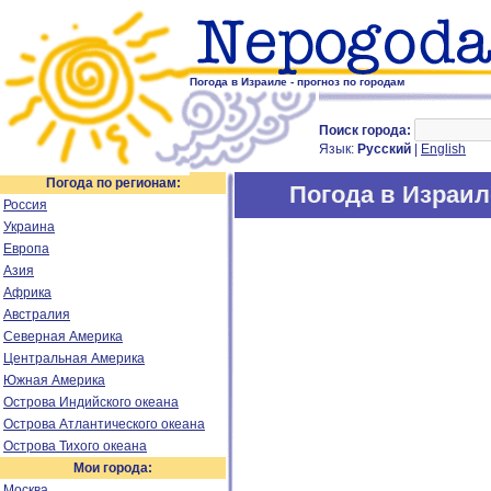
Погода в Израиле - прогноз по городам
Поиск города:
Язык:
Русский
|
English
Погода по регионам:
Погода в Израил
Россия
Украина
Европа
Азия
Африка
Австралия
Северная Америка
Центральная Америка
Южная Америка
Острова Индийского океана
Острова Атлантического океана
Острова Тихого океана
Мои города:
Москва