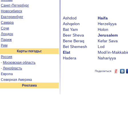
Санкт-Петербург
Новосибирск
Екатеринбург
Ashdod
Haifa
Самара
Ashqelon
Herzeliyya
Сочи
Bat Yam
Holon
Лондон
Beer Sheva
Jerusalem
Париж
Bene Beraq
Kefar Sava
Рим
Bet Shemesh
Lod
Карты погоды:
Elat
Modi'in-Makkabi
Россия
Hadera
Nahariyya
-
Московская область
-
Ленобласть
Поделиться
Европа
Северная Америка
Реклама