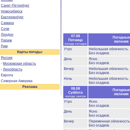
Санкт-Петербург
Новосибирск
Екатеринбург
Самара
Сочи
Лондон
07.08
Погодные
Пятница
Париж
явления
погода сегодня
Рим
Утро
Небольшая облачность.
Карты погоды:
Без осадков.
Россия
День
Ясно.
Без осадков.
-
Московская область
Вечер
Небольшая облачность.
-
Ленобласть
Без осадков.
Европа
Ночь
Небольшая облачность.
Северная Америка
Без осадков.
Реклама
08.08
Погодные
Суббота
явления
погода завтра
Утро
Ясно.
Без осадков.
День
Ясно.
Без осадков.
Вечер
Переменная облачност
Без осадков.