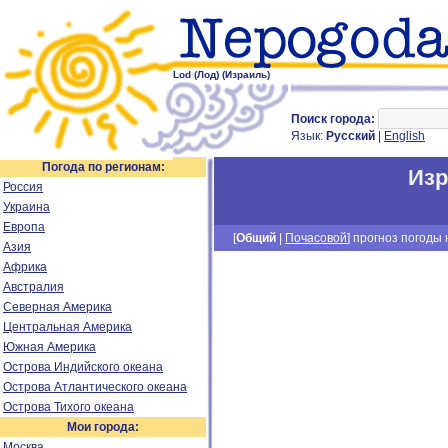
Lod (Лод) (Израиль)
Поиск города:
Язык:
Русский
|
English
Погода по регионам:
Из
Россия
Украина
Европа
[
Общий
|
Почасовой
] прогноз погоды н
Азия
Африка
Австралия
Северная Америка
Центральная Америка
Южная Америка
Острова Индийского океана
Острова Атлантического океана
Острова Тихого океана
Мои города:
Москва