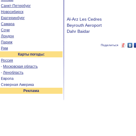
Санкт-Петербург
Новосибирск
Екатеринбург
Al-Arz Les Cedres
Самара
Beyrouth Aeroport
Сочи
Dahr Baidar
Лондон
Париж
Поделиться
Рим
Карты погоды:
Россия
-
Московская область
-
Ленобласть
Европа
Северная Америка
Реклама