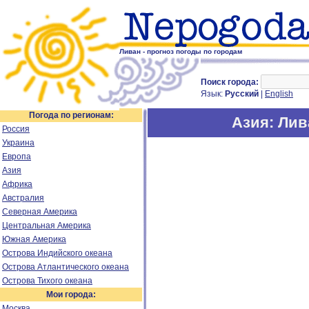
Ливан - прогноз погоды по городам
Поиск города:
Язык:
Русский
|
English
Погода по регионам:
Азия
: Лив
Россия
Украина
Европа
Азия
Африка
Австралия
Северная Америка
Центральная Америка
Южная Америка
Острова Индийского океана
Острова Атлантического океана
Острова Тихого океана
Мои города:
Москва