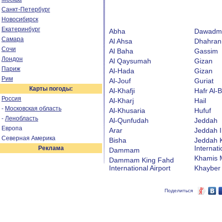
Санкт-Петербург
Новосибирск
Екатеринбург
Abha
Dawadm
Самара
Al Ahsa
Dhahran
Сочи
Al Baha
Gassim
Лондон
Al Qaysumah
Gizan
Париж
Al-Hada
Gizan
Рим
Al-Jouf
Guriat
Карты погоды:
Al-Khafji
Hafr Al-B
Россия
Al-Kharj
Hail
-
Московская область
Al-Khusaria
Hufuf
-
Ленобласть
Al-Qunfudah
Jeddah
Европа
Arar
Jeddah I
Северная Америка
Bisha
Jeddah K
Internati
Реклама
Dammam
Khamis 
Dammam King Fahd
International Airport
Khayber
Поделиться