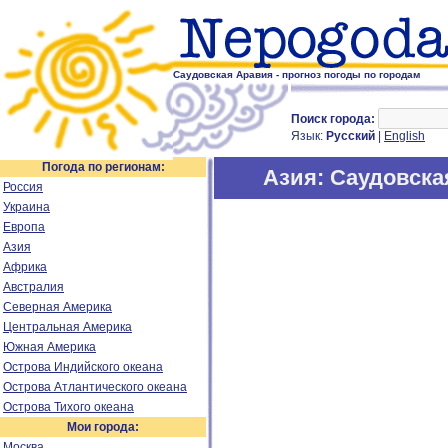
Саудовская Аравия - прогноз погоды по городам
Поиск города:
Язык:
Русский
|
English
Погода по регионам:
Азия
: Саудовска
Россия
Украина
Европа
Азия
Африка
Австралия
Северная Америка
Центральная Америка
Южная Америка
Острова Индийского океана
Острова Атлантического океана
Острова Тихого океана
Мои города:
Москва