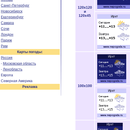
Санкт-Петербург
120x120
Новосибирск
и
120x45
Екатеринбург
Самара
Сочи
Лондон
Париж
Рим
Карты погоды:
Россия
-
Московская область
-
Ленобласть
Европа
Северная Америка
100x100
Реклама