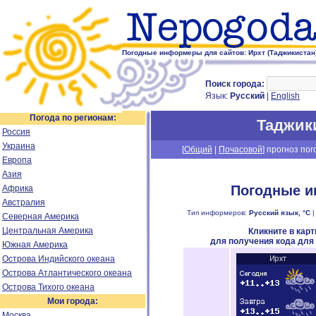
Погодные информеры для сайтов: Ирхт (Таджикистан
Поиск города:
Язык:
Русский
|
English
Погода по регионам:
Таджик
Россия
Украина
[
Общий
|
Почасовой
] прогноз пог
Европа
Азия
Погодные и
Африка
Австралия
Тип информеров:
Русский язык, °C
Северная Америка
Центральная Америка
Кликните в кар
для получения кода для
Южная Америка
Острова Индийского океана
Острова Атлантического океана
Острова Тихого океана
Мои города:
Москва