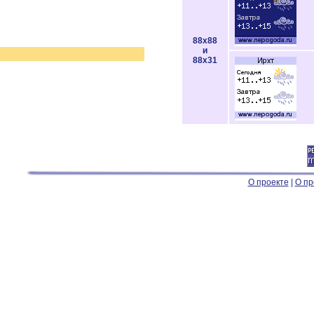
88x88
и
88x31
О проекте
|
О пр