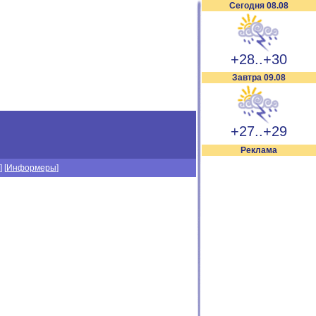
Сегодня 08.08
+28..+30
Завтра 09.08
+27..+29
Реклама
] [
Информеры
]