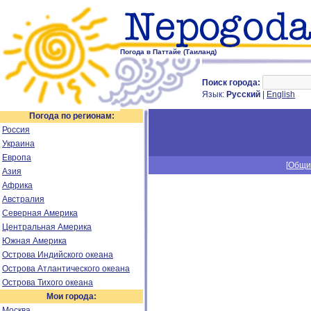
Погода в Паттайе (Таиланд)
Поиск города:
Язык:
Русский
|
English
Погода по регионам:
Россия
Украина
Европа
[
Общи
Азия
Африка
Австралия
Северная Америка
Центральная Америка
Южная Америка
Острова Индийского океана
Острова Атлантического океана
Острова Тихого океана
Мои города:
Москва