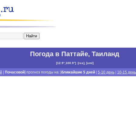
Погода в Паттайе
,
Таиланд
[
12.9°,100.9°
]
[
rss
], [
xml
]
й
|
Почасовой
] прогноз погоды на: [
ближайшие 5 дней
|
5-10 день
|
10-15 день