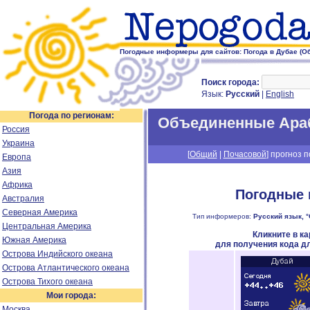
Погодные информеры для сайтов: Погода в Дубае (
Поиск города:
Язык:
Русский
|
English
Погода по регионам:
Объединенные Ара
Россия
Украина
[
Общий
|
Почасовой
] прогноз п
Европа
Азия
Африка
Погодные 
Австралия
Северная Америка
Тип информеров:
Русский язык, °
Центральная Америка
Кликните в к
Южная Америка
для получения кода д
Острова Индийского океана
Острова Атлантического океана
Острова Тихого океана
Мои города:
Москва