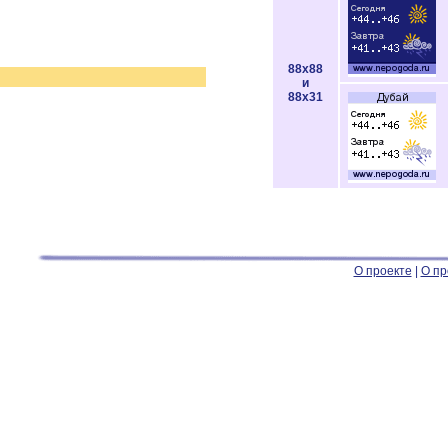
88x88
и
88x31
О проекте
|
О пр