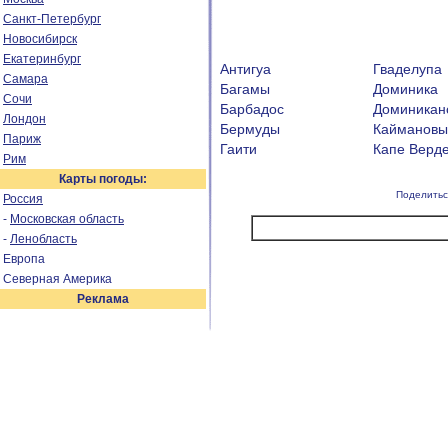
Санкт-Петербург
Новосибирск
Екатеринбург
Антигуа
Гваделупа
Самара
Багамы
Доминика
Сочи
Барбадос
Доминикан
Лондон
Бермуды
Каймановы
Париж
Гаити
Капе Верд
Рим
Карты погоды:
Поделитьс
Россия
-
Московская область
-
Ленобласть
Европа
Северная Америка
Реклама