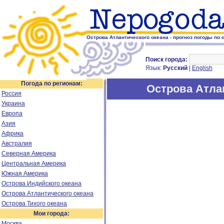
Острова Атлантического океана - прогноз погоды по 
Поиск города:
Язык:
Русский
|
English
Погода по регионам:
Острова Атлан
Россия
Украина
Европа
Азия
Африка
Австралия
Северная Америка
Центральная Америка
Южная Америка
Острова Индийского океана
Острова Атлантического океана
Острова Тихого океана
Мои города:
Москва