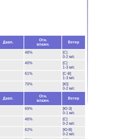
Отн.
Давл.
Ветер
влажн.
48%
[С]
0-2 м/с
40%
[С]
1-3 м/с
61%
[С-В]
1-3 м/с
70%
[Ю]
0-2 м/с
Отн.
Давл.
Ветер
влажн.
69%
[Ю-З]
0-1 м/с
46%
[С]
0-2 м/с
62%
[Ю-В]
0-2 м/с