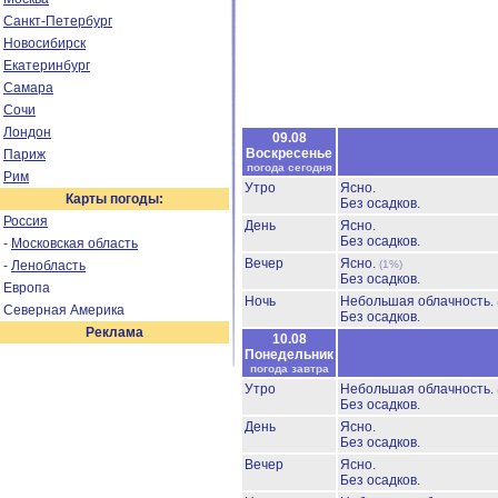
Санкт-Петербург
Новосибирск
Екатеринбург
Самара
Сочи
Лондон
09.08
Воскресенье
Париж
погода сегодня
Рим
Утро
Ясно.
Карты погоды:
Без осадков.
Россия
День
Ясно.
Без осадков.
-
Московская область
Вечер
Ясно.
-
Ленобласть
(1%)
Без осадков.
Европа
Ночь
Небольшая облачность.
Северная Америка
Без осадков.
Реклама
10.08
Понедельник
погода завтра
Утро
Небольшая облачность.
Без осадков.
День
Ясно.
Без осадков.
Вечер
Ясно.
Без осадков.