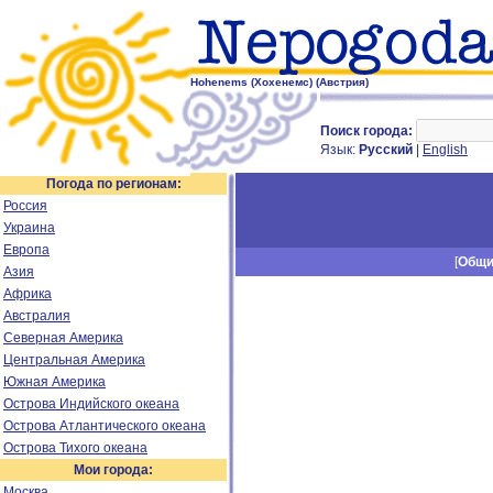
Hohenems (Хохенемс) (Австрия)
Поиск города:
Язык:
Русский
|
English
Погода по регионам:
Россия
Украина
Европа
[
Общ
Азия
Африка
Австралия
Северная Америка
Центральная Америка
Южная Америка
Острова Индийского океана
Острова Атлантического океана
Острова Тихого океана
Мои города:
Москва