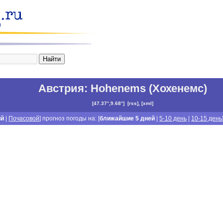
Австрия
:
Hohenems (Хохенемс)
[
47.37°,9.68°
]
[
rss
], [
xml
]
ий
|
Почасовой
] прогноз погоды на: [
ближайшие 5 дней
|
5-10 день
|
10-15 день