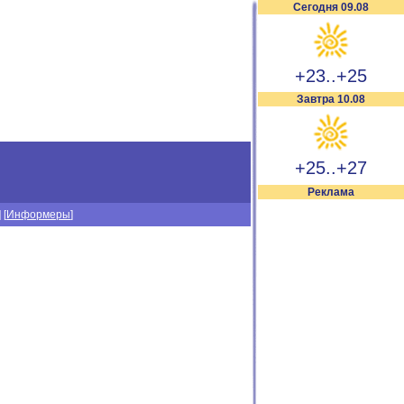
Сегодня 09.08
+23..+25
Завтра 10.08
+25..+27
Реклама
] [
Информеры
]