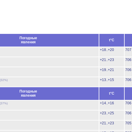
Погодные
t°C
явления
+18..+20
707
+21..+23
706
+19..+21
706
+13..+15
706
(32%)
Погодные
t°C
явления
+14..+16
706
(37%)
+23..+25
706
+21..+23
705