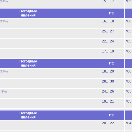
+15..+17
705
(34%)
Погодные
t°C
явления
+16..+18
706
(35%)
+25..+27
705
+22..+24
705
+17..+19
706
Погодные
t°C
явления
+18..+20
706
(24%)
+28..+30
706
ь
+24..+26
705
(3%)
+19..+21
705
Погодные
t°C
явления
+20..+22
704