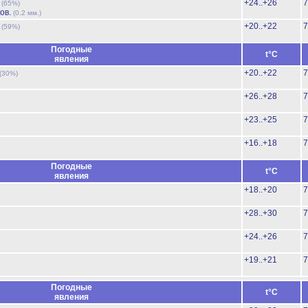
ь
+24..+26
7
(65%)
ов.
(0.2 мм.)
ь
+20..+22
7
(59%)
Погодные
t°C
явления
+20..+22
7
(30%)
+26..+28
7
+23..+25
7
+16..+18
7
Погодные
t°C
явления
+18..+20
7
+28..+30
7
+24..+26
7
+19..+21
7
Погодные
t°C
явления