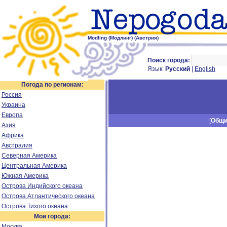
Modling (Модлинг) (Австрия)
Поиск города:
Язык:
Русский
|
English
Погода по регионам:
Россия
Украина
Европа
[
Общ
Азия
Африка
Австралия
Северная Америка
Центральная Америка
Южная Америка
Острова Индийского океана
Острова Атлантического океана
Острова Тихого океана
Мои города:
Москва