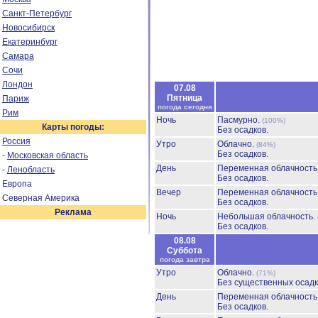
Санкт-Петербург
Новосибирск
Екатеринбург
Самара
Сочи
Лондон
07.08
Пятница
Париж
погода сегодня
Рим
Ночь
Пасмурно.
(100%)
Карты погоды:
Без осадков.
Россия
Утро
Облачно.
(84%)
Без осадков.
-
Московская область
День
Переменная облачност
-
Ленобласть
Без осадков.
Европа
Вечер
Переменная облачност
Северная Америка
Без осадков.
Реклама
Ночь
Небольшая облачность.
Без осадков.
08.08
Суббота
погода завтра
Утро
Облачно.
(71%)
Без существенных осадк
День
Переменная облачност
Без осадков.