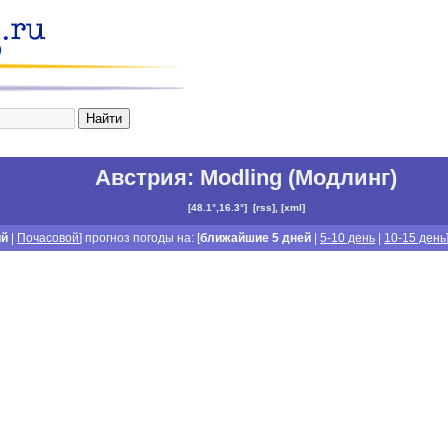
Австрия
:
Modling (Модлинг)
[
48.1°,16.3°
]
[
rss
], [
xml
]
ий
|
Почасовой
] прогноз погоды на: [
ближайшие 5 дней
|
5-10 день
|
10-15 день