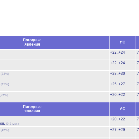
Погодные
t°C
явления
+22..+24
7
+22..+24
7
ь
+28..+30
7
(23%)
ь
+25..+27
7
(43%)
+20..+22
7
(26%)
Погодные
t°C
явления
+20..+22
7
ов.
(0.2 мм.)
ь
+27..+29
7
(46%)