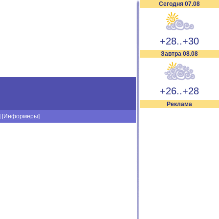
Сегодня 07.08
+28..+30
Завтра 08.08
+26..+28
Реклама
] [
Информеры
]