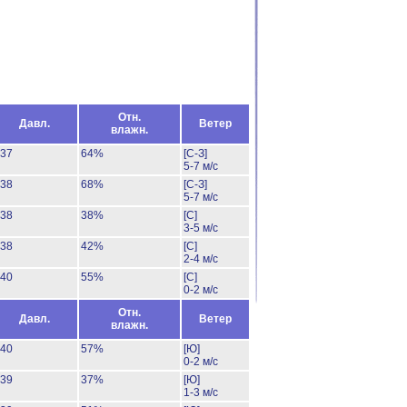
Отн.
Давл.
Ветер
влажн.
37
64%
[С-З]
5-7 м/с
38
68%
[С-З]
5-7 м/с
38
38%
[С]
3-5 м/с
38
42%
[С]
2-4 м/с
40
55%
[С]
0-2 м/с
Отн.
Давл.
Ветер
влажн.
40
57%
[Ю]
0-2 м/с
39
37%
[Ю]
1-3 м/с