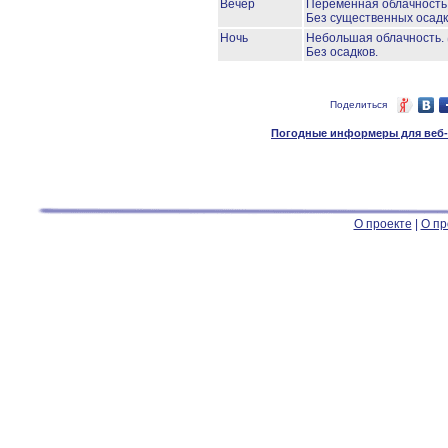
Вечер
Переменная облачност
Без существенных осадк
Ночь
Небольшая облачность.
Без осадков.
Поделиться
Погодные информеры для веб-м
О проекте
|
О пр