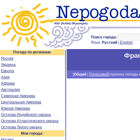
Albi (Алби) (Франция)
Поиск города:
Язык:
Русский
|
English
Погода по регионам:
Фра
Россия
Украина
Европа
[
Общий
|
Почасовой
] прогноз погоды н
Азия
Африка
Австралия
Северная Америка
Центральная Америка
Южная Америка
Острова Индийского океана
Острова Атлантического океана
Острова Тихого океана
Мои города:
Москва