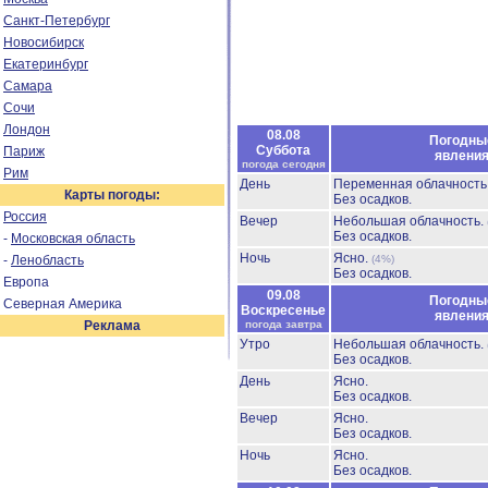
Санкт-Петербург
Новосибирск
Екатеринбург
Самара
Сочи
Лондон
08.08
Погодны
Суббота
Париж
явлени
погода сегодня
Рим
День
Переменная облачност
Карты погоды:
Без осадков.
Россия
Вечер
Небольшая облачность.
Без осадков.
-
Московская область
Ночь
Ясно.
-
Ленобласть
(4%)
Без осадков.
Европа
09.08
Погодны
Северная Америка
Воскресенье
явлени
Реклама
погода завтра
Утро
Небольшая облачность.
Без осадков.
День
Ясно.
Без осадков.
Вечер
Ясно.
Без осадков.
Ночь
Ясно.
Без осадков.