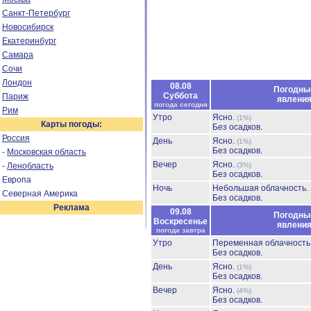
Санкт-Петербург
Новосибирск
Екатеринбург
Самара
Сочи
Лондон
08.08
Погодны
Суббота
Париж
явлени
погода сегодня
Рим
Утро
Ясно.
(1%)
Карты погоды:
Без осадков.
Россия
День
Ясно.
(1%)
Без осадков.
-
Московская область
Вечер
Ясно.
-
Ленобласть
(3%)
Без осадков.
Европа
Ночь
Небольшая облачность.
Северная Америка
Без осадков.
Реклама
09.08
Погодны
Воскресенье
явлени
погода завтра
Утро
Переменная облачност
Без осадков.
День
Ясно.
(1%)
Без осадков.
Вечер
Ясно.
(4%)
Без осадков.