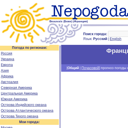
Beauvais (Бовэ) (Франция)
Поиск города:
Язык:
Русский
|
English
Погода по регионам:
Франц
Россия
Украина
Европа
[
Общий
|
Почасовой
] прогноз погоды н
Азия
Африка
Австралия
Северная Америка
Центральная Америка
Южная Америка
Острова Индийского океана
Острова Атлантического океана
Острова Тихого океана
Мои города:
Москва