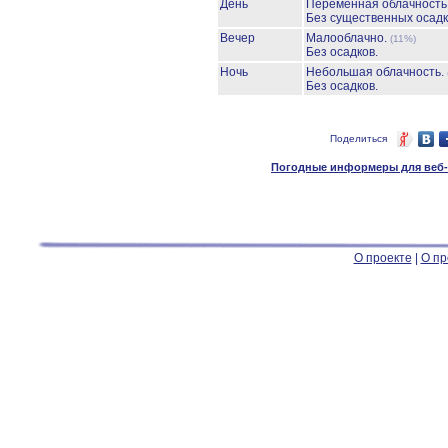
День
Переменная облачность
Без существенных осадк
Вечер
Малооблачно.
(11%)
Без осадков.
Ночь
Небольшая облачность.
Без осадков.
Поделиться
Погодные информеры для веб-м
О проекте
|
О пр