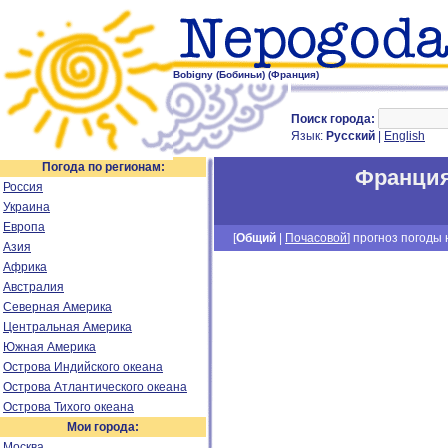
Bobigny (Бобиньи) (Франция)
Поиск города:
Язык:
Русский
|
English
Погода по регионам:
Франци
Россия
Украина
Европа
[
Общий
|
Почасовой
] прогноз погоды н
Азия
Африка
Австралия
Северная Америка
Центральная Америка
Южная Америка
Острова Индийского океана
Острова Атлантического океана
Острова Тихого океана
Мои города:
Москва