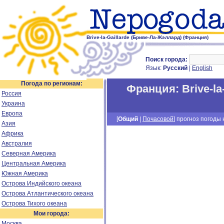
Brive-la-Gaillarde (Бриве-Ла-Жэллард) (Франция)
Поиск города:
Язык:
Русский
|
English
Погода по регионам:
Франция
:
Brive-l
Россия
Украина
Европа
[
Общий
|
Почасовой
] прогноз погоды н
Азия
Африка
Австралия
Северная Америка
Центральная Америка
Южная Америка
Острова Индийского океана
Острова Атлантического океана
Острова Тихого океана
Мои города:
Москва