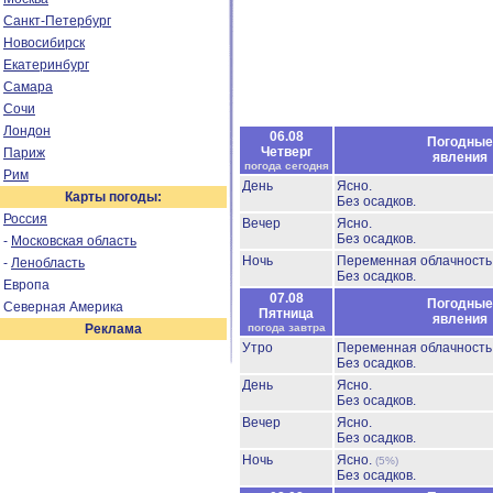
Санкт-Петербург
Новосибирск
Екатеринбург
Самара
Сочи
Лондон
06.08
Погодные
Четверг
Париж
явления
погода сегодня
Рим
День
Ясно.
Карты погоды:
Без осадков.
Россия
Вечер
Ясно.
Без осадков.
-
Московская область
Ночь
Переменная облачност
-
Ленобласть
Без осадков.
Европа
07.08
Погодные
Северная Америка
Пятница
явления
Реклама
погода завтра
Утро
Переменная облачност
Без осадков.
День
Ясно.
Без осадков.
Вечер
Ясно.
Без осадков.
Ночь
Ясно.
(5%)
Без осадков.