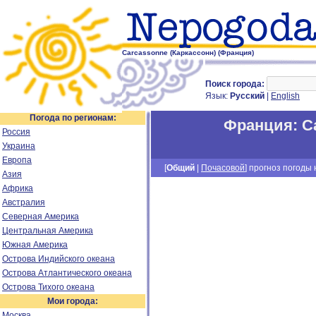
Carcassonne (Каркассонн) (Франция)
Поиск города:
Язык:
Русский
|
English
Погода по регионам:
Франция
:
C
Россия
Украина
Европа
[
Общий
|
Почасовой
] прогноз погоды н
Азия
Африка
Австралия
Северная Америка
Центральная Америка
Южная Америка
Острова Индийского океана
Острова Атлантического океана
Острова Тихого океана
Мои города:
Москва