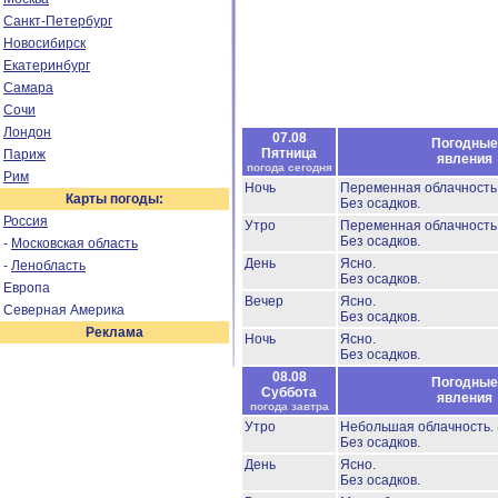
Санкт-Петербург
Новосибирск
Екатеринбург
Самара
Сочи
Лондон
07.08
Погодные
Пятница
Париж
явления
погода сегодня
Рим
Ночь
Переменная облачност
Карты погоды:
Без осадков.
Россия
Утро
Переменная облачност
Без осадков.
-
Московская область
День
Ясно.
-
Ленобласть
Без осадков.
Европа
Вечер
Ясно.
Северная Америка
Без осадков.
Реклама
Ночь
Ясно.
Без осадков.
08.08
Погодные
Суббота
явления
погода завтра
Утро
Небольшая облачность.
Без осадков.
День
Ясно.
Без осадков.