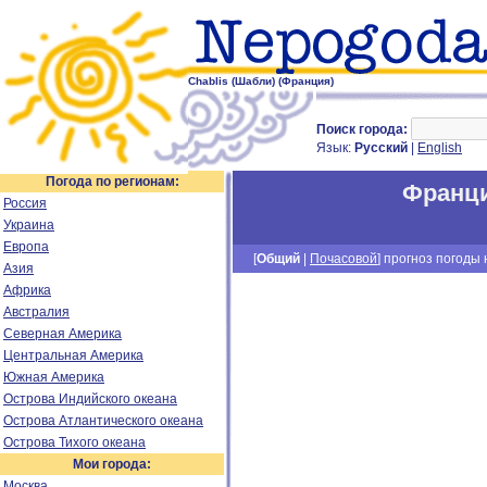
Chablis (Шабли) (Франция)
Поиск города:
Язык:
Русский
|
English
Погода по регионам:
Франц
Россия
Украина
Европа
[
Общий
|
Почасовой
] прогноз погоды н
Азия
Африка
Австралия
Северная Америка
Центральная Америка
Южная Америка
Острова Индийского океана
Острова Атлантического океана
Острова Тихого океана
Мои города:
Москва