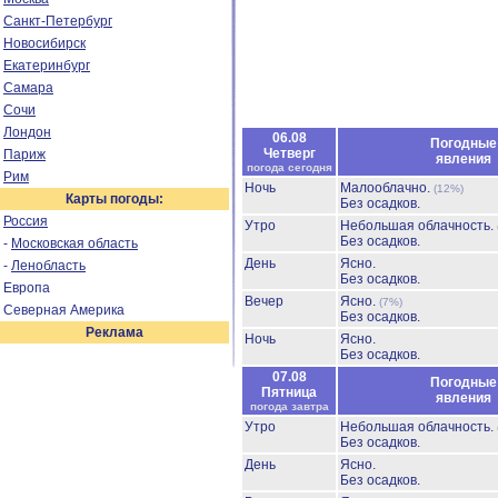
Санкт-Петербург
Новосибирск
Екатеринбург
Самара
Сочи
Лондон
06.08
Погодные
Четверг
Париж
явления
погода сегодня
Рим
Ночь
Малооблачно.
(12%)
Карты погоды:
Без осадков.
Россия
Утро
Небольшая облачность.
Без осадков.
-
Московская область
День
Ясно.
-
Ленобласть
Без осадков.
Европа
Вечер
Ясно.
(7%)
Северная Америка
Без осадков.
Реклама
Ночь
Ясно.
Без осадков.
07.08
Погодные
Пятница
явления
погода завтра
Утро
Небольшая облачность.
Без осадков.
День
Ясно.
Без осадков.