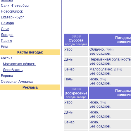
Санкт-Петербург
Новосибирск
Екатеринбург
Самара
Сочи
Лондон
08.08
Погодны
Суббота
Париж
явлени
погода сегодня
Рим
Утро
Облачно.
(79%)
Карты погоды:
Без осадков.
Россия
День
Переменная облачност
Без осадков.
-
Московская область
Вечер
Малооблачно.
-
Ленобласть
(13%)
Без осадков.
Европа
Ночь
Ясно.
(4%)
Северная Америка
Без осадков.
Реклама
09.08
Погодны
Воскресенье
явлени
погода завтра
Утро
Ясно.
(4%)
Без осадков.
День
Ясно.
Без осадков.
Вечер
Ясно.
Без осадков.