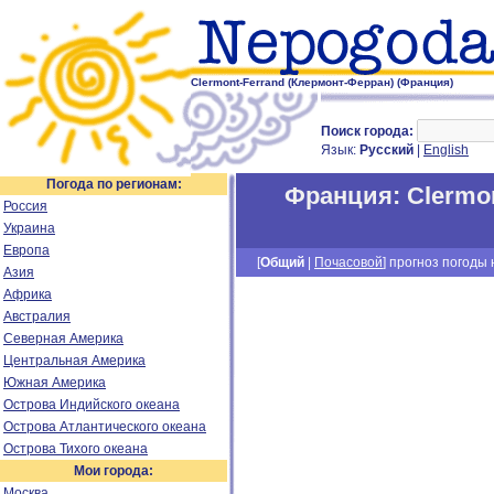
Clermont-Ferrand (Клермонт-Ферран) (Франция)
Поиск города:
Язык:
Русский
|
English
Погода по регионам:
Франция
:
Clermo
Россия
Украина
Европа
[
Общий
|
Почасовой
] прогноз погоды н
Азия
Африка
Австралия
Северная Америка
Центральная Америка
Южная Америка
Острова Индийского океана
Острова Атлантического океана
Острова Тихого океана
Мои города:
Москва