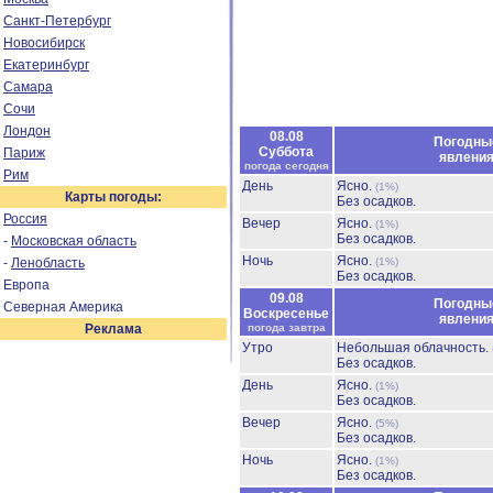
Санкт-Петербург
Новосибирск
Екатеринбург
Самара
Сочи
Лондон
08.08
Погодны
Суббота
Париж
явлени
погода сегодня
Рим
День
Ясно.
(1%)
Карты погоды:
Без осадков.
Россия
Вечер
Ясно.
(1%)
Без осадков.
-
Московская область
Ночь
Ясно.
-
Ленобласть
(1%)
Без осадков.
Европа
09.08
Погодны
Северная Америка
Воскресенье
явлени
Реклама
погода завтра
Утро
Небольшая облачность.
Без осадков.
День
Ясно.
(1%)
Без осадков.
Вечер
Ясно.
(5%)
Без осадков.
Ночь
Ясно.
(1%)
Без осадков.