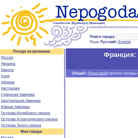
Courbevoie (Курбевуа) (Франция)
Поиск города:
Язык:
Русский
|
English
Погода по регионам:
Франция
:
Россия
Украина
Европа
[
Общий
|
Почасовой
] прогноз погоды н
Азия
Африка
Австралия
Северная Америка
Центральная Америка
Южная Америка
Острова Индийского океана
Острова Атлантического океана
Острова Тихого океана
Мои города:
Москва