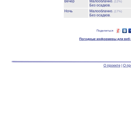
Вечер
Малооблачно.
(12%)
Без осадков.
Ночь
Малооблачно.
(17%)
Без осадков.
Поделиться
Погодные информеры для веб-м
О проекте
|
О пр