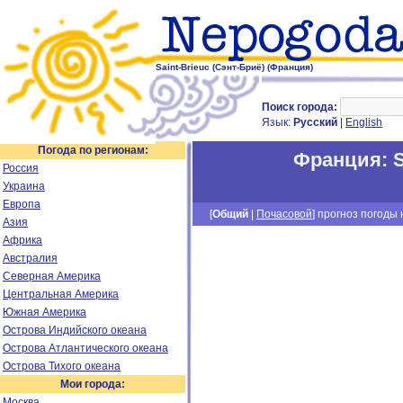
Saint-Brieuc (Сэнт-Бриё) (Франция)
Поиск города:
Язык:
Русский
|
English
Погода по регионам:
Франция
:
S
Россия
Украина
Европа
[
Общий
|
Почасовой
] прогноз погоды н
Азия
Африка
Австралия
Северная Америка
Центральная Америка
Южная Америка
Острова Индийского океана
Острова Атлантического океана
Острова Тихого океана
Мои города:
Москва