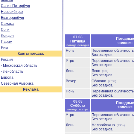
Санкт-Петербург
Новосибирск
Екатеринбург
Самара
Сочи
Лондон
07.08
Погодные
Пятница
Париж
явления
погода сегодня
Рим
Ночь
Переменная облачност
Карты погоды:
Без осадков.
Россия
Утро
Переменная облачност
Без осадков.
-
Московская область
День
Ясно.
-
Ленобласть
(8%)
Без осадков.
Европа
Вечер
Облачно.
(75%)
Северная Америка
Без осадков.
Реклама
Ночь
Переменная облачност
Без осадков.
08.08
Погодные
Суббота
явления
погода завтра
Утро
Переменная облачност
Без осадков.
День
Малооблачно.
(19%)
Без осадков.